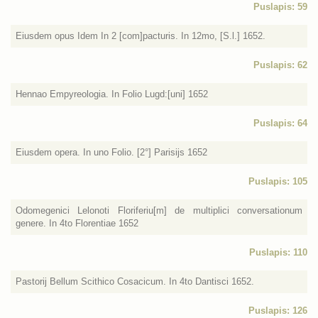
Puslapis: 59
Eiusdem opus Idem In 2 [com]pacturis. In 12mo, [S.l.] 1652.
Puslapis: 62
Hennao Empyreologia. In Folio Lugd:[uni] 1652
Puslapis: 64
Eiusdem opera. In uno Folio. [2°] Parisijs 1652
Puslapis: 105
Odomegenici Lelonoti Floriferiu[m] de multiplici conversationum
genere. In 4to Florentiae 1652
Puslapis: 110
Pastorij Bellum Scithico Cosacicum. In 4to Dantisci 1652.
Puslapis: 126