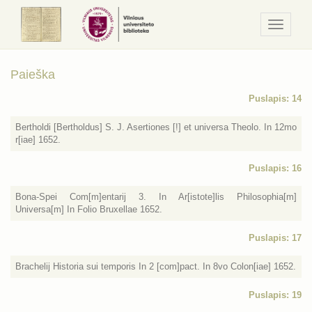
Navigaci
/
Meniu
Paieška
Puslapis: 14
Bertholdi [Bertholdus] S. J. Asertiones [!] et universa Theolo. In 12mo
r[iae] 1652.
Puslapis: 16
Bona-Spei Com[m]entarij 3. In Ar[istote]lis Philosophia[m]
Universa[m] In Folio Bruxellae 1652.
Puslapis: 17
Brachelij Historia sui temporis In 2 [com]pact. In 8vo Colon[iae] 1652.
Puslapis: 19