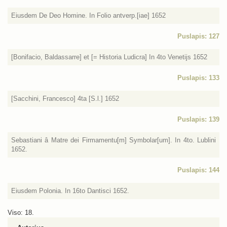
Eiusdem De Deo Homine. In Folio antverp.[iae] 1652
Puslapis: 127
[Bonifacio, Baldassarre] et [= Historia Ludicra] In 4to Venetijs 1652
Puslapis: 133
[Sacchini, Francesco] 4ta [S.l.] 1652
Puslapis: 139
Sebastiani â Matre dei Firmamentu[m] Symbolar[um]. In 4to. Lublini
1652.
Puslapis: 144
Eiusdem Polonia. In 16to Dantisci 1652.
Viso: 18.