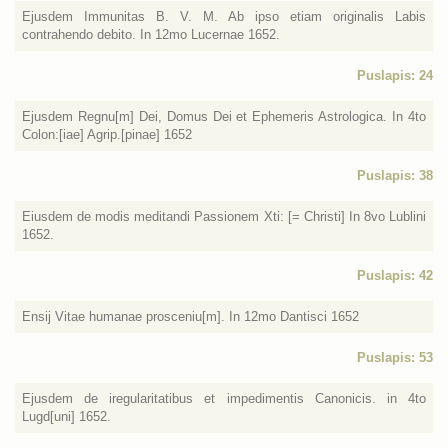
Ejusdem Immunitas B. V. M. Ab ipso etiam originalis Labis
contrahendo debito. In 12mo Lucernae 1652.
Puslapis: 24
Ejusdem Regnu[m] Dei, Domus Dei et Ephemeris Astrologica. In 4to
Colon:[iae] Agrip.[pinae] 1652
Puslapis: 38
Eiusdem de modis meditandi Passionem Xti: [= Christi] In 8vo Lublini
1652.
Puslapis: 42
Ensij Vitae humanae prosceniu[m]. In 12mo Dantisci 1652
Puslapis: 53
Ejusdem de iregularitatibus et impedimentis Canonicis. in 4to
Lugd[uni] 1652.