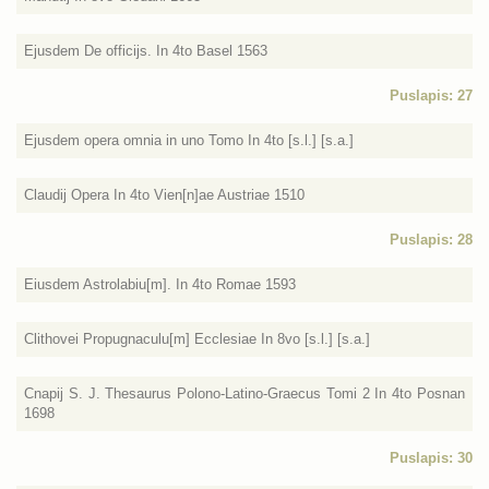
Ejusdem De officijs. In 4to Basel 1563
Puslapis: 27
Ejusdem opera omnia in uno Tomo In 4to [s.l.] [s.a.]
Claudij Opera In 4to Vien[n]ae Austriae 1510
Puslapis: 28
Eiusdem Astrolabiu[m]. In 4to Romae 1593
Clithovei Propugnaculu[m] Ecclesiae In 8vo [s.l.] [s.a.]
Cnapij S. J. Thesaurus Polono-Latino-Graecus Tomi 2 In 4to Posnan
1698
Puslapis: 30