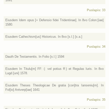
1691
Puslapis: 33
Eiusdem Idem opus [= Defensio fidei Tridentinae]. In 8vo Colon:[iae]
1580.
Eiusdem Cathechism[us] Historicus. In 8vo [s.l.] [s.a.]
Puslapis: 34
Dauth De Testamentis. In Folio [s.l.] 1594
Eiusdem In Titulu[m] FF: (: vel potius ff:) et Regulas Iuris. In 8vo
Lugd.[uni] 1578.
Eiusdem Theses Theologicae De gratia [con]tra Ianseniu[m]. In
Fol[io] Antverp[iae] 1641
Puslapis: 35