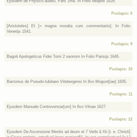
Ejusdem de Physico auditu. Pars 1ma. In Folio Neapoli 1626.
Puslapis: 6
[Aristoteles] Et [= magna moralia cum commentariis]. In Folio
Venetijs 1541.
Puslapis: 9
Bagoti Apologeticus Fidei Tomi 2 seorsim In Folio Parisijs 1645.
Puslapis: 10
Barronius de Pseudo-Iubilaeo Vitebergensi In 8vo Mogunt[iae] 1605.
Puslapis: 11
Ejusdem Manuale Controversiar[um] In 8vo Vilnae 1627.
Puslapis: 12
Ejusdem De Ascensione Mentis ad deum et 7 Verbi â Xti [i. e. Christi]