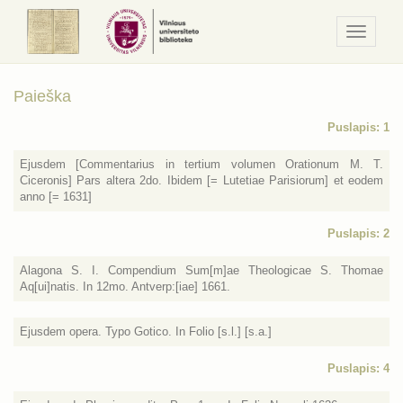
Navigaci
/
Meniu
Paieška
Puslapis: 1
Ejusdem [Commentarius in tertium volumen Orationum M. T.
Ciceronis] Pars altera 2do. Ibidem [= Lutetiae Parisiorum] et eodem
anno [= 1631]
Puslapis: 2
Alagona S. I. Compendium Sum[m]ae Theologicae S. Thomae
Aq[ui]natis. In 12mo. Antverp:[iae] 1661.
Ejusdem opera. Typo Gotico. In Folio [s.l.] [s.a.]
Puslapis: 4