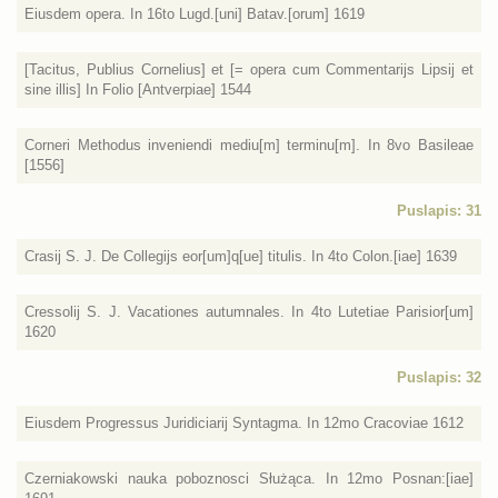
Eiusdem opera. In 16to Lugd.[uni] Batav.[orum] 1619
[Tacitus, Publius Cornelius] et [= opera cum Commentarijs Lipsij et
sine illis] In Folio [Antverpiae] 1544
Corneri Methodus inveniendi mediu[m] terminu[m]. In 8vo Basileae
[1556]
Puslapis: 31
Crasij S. J. De Collegijs eor[um]q[ue] titulis. In 4to Colon.[iae] 1639
Cressolij S. J. Vacationes autumnales. In 4to Lutetiae Parisior[um]
1620
Puslapis: 32
Eiusdem Progressus Juridiciarij Syntagma. In 12mo Cracoviae 1612
Czerniakowski nauka poboznosci Służąca. In 12mo Posnan:[iae]