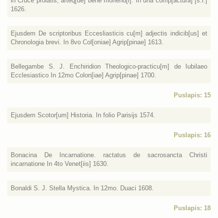
in Cruce prolatis, arteq[ue] bene moriend[i]. In una comp[actura] [s.l.]
1626.
Ejusdem De scriptoribus Eccesliasticis cu[m] adjectis indicib[us] et
Chronologia brevi. In 8vo Col[oniae] Agrip[pinae] 1613.
Bellegambe S. J. Enchiridion Theologico-practicu[m] de Iubilaeo
Ecclesiastico In 12mo Colon[iae] Agrip[pinae] 1700.
Puslapis: 15
Ejusdem Scotor[um] Historia. In folio Parisijs 1574.
Puslapis: 16
Bonacina De Incarnatione. ractatus de sacrosancta Christi
incarnatione In 4to Venet[iis] 1630.
Bonaldi S. J. Stella Mystica. In 12mo. Duaci 1608.
Puslapis: 18