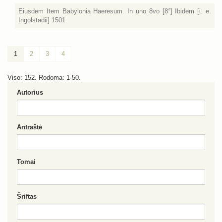
Eiusdem Item Babylonia Haeresum. In uno 8vo [8°] Ibidem [i. e.
Ingolstadii] 1501
1
2
3
4
Viso: 152. Rodoma: 1-50.
Autorius
Antraštė
Tomai
Šriftas