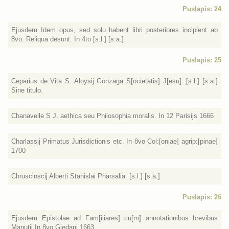
Puslapis: 24
Ejusdem Idem opus, sed solu habent libri posteriores incipient ab
8vo. Reliqua desunt. In 4to [s.l.] [s.a.]
Puslapis: 25
Ceparius de Vita S. Aloysij Gonzaga S[ocietatis] J[esu]. [s.l.] [s.a.]
Sine titulo.
Chanavelle S J. aethica seu Philosophia moralis. In 12 Parisijs 1666
Charlassij Primatus Jurisdictionis etc. In 8vo Col:[oniae] agrip:[pinae]
1700
Chruscinscij Alberti Stanislai Pharsalia. [s.l.] [s.a.]
Puslapis: 26
Ejusdem Epistolae ad Fam[iliares] cu[m] annotationibus brevibus
Manutij In 8vo Giedani 1663