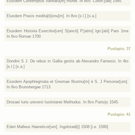
Eiusdem Contemptus Vanitatu[m] mundi. In 8vo. Colon:[iae] 1585.
Eiusdem Praxis medita[ti]onu[m]. In 8vo [s.l.] [s.a.]
Eiusdem Historia Exercitior[um] S[ancti] P.[atris] Ign:[atii] Pars 1ma
In 8vo Romae 1700
Puslapis: 37
Dondini S J. De rebus in Gallia gestis ab Alexandro Farnesio. In 4to
[s.l.] [s.a.]
Eiusdem Apophtegmata et Gnomae Illustriu[m] è S. J Personar[um].
In 8vo Brunsbergae 1713.
Drosaei Iuris universi Iustinianei Methodus. In 8vo Parisijs 1545.
Puslapis: 41
Ederi Malleus Haereticor[um]. Ingolstadi[i] 1508 [i.e. 1580]