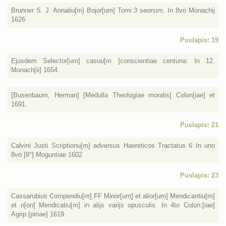
Brunner S. J. Annaliu[m] Bojor[um] Tomi 3 seorsim. In 8vo Monachij
1626
Puslapis: 19
Ejusdem Selector[um] casuu[m ]conscientiae centuria: In 12.
Monach[ii] 1654.
[Busenbaum, Herman] [Medulla Theologiae moralis] Colon[iae] et
1691.
Puslapis: 21
Calvini Justi Scriptionu[m] adversus Haereticos Tractatus 6 In uno
8vo [8°] Moguntiae 1602
Puslapis: 23
Cassarubius Compendiu[m] FF Minor[um] et alior[um] Mendicantiu[m]
et n[on] Mendicatiu[m] in alijs varijs opusculis. In 4to Colon:[iae]
Agrip.[pinae] 1619