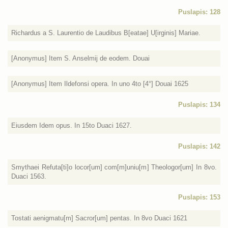
Puslapis: 128
Richardus a S. Laurentio de Laudibus B[eatae] U[irginis] Mariae.
[Anonymus] Item S. Anselmij de eodem. Douai
[Anonymus] Item Ildefonsi opera. In uno 4to [4°] Douai 1625
Puslapis: 134
Eiusdem Idem opus. In 15to Duaci 1627.
Puslapis: 142
Smythaei Refuta[ti]o locor[um] com[m]uniu[m] Theologor[um] In 8vo.
Duaci 1563.
Puslapis: 153
Tostati aenigmatu[m] Sacror[um] pentas. In 8vo Duaci 1621