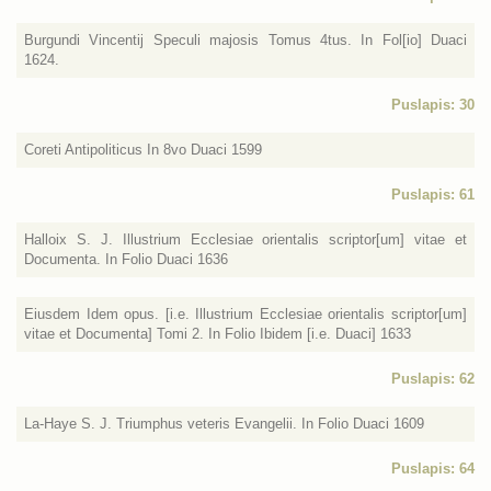
Burgundi Vincentij Speculi majosis Tomus 4tus. In Fol[io] Duaci
1624.
Puslapis: 30
Coreti Antipoliticus In 8vo Duaci 1599
Puslapis: 61
Halloix S. J. Illustrium Ecclesiae orientalis scriptor[um] vitae et
Documenta. In Folio Duaci 1636
Eiusdem Idem opus. [i.e. Illustrium Ecclesiae orientalis scriptor[um]
vitae et Documenta] Tomi 2. In Folio Ibidem [i.e. Duaci] 1633
Puslapis: 62
La-Haye S. J. Triumphus veteris Evangelii. In Folio Duaci 1609
Puslapis: 64