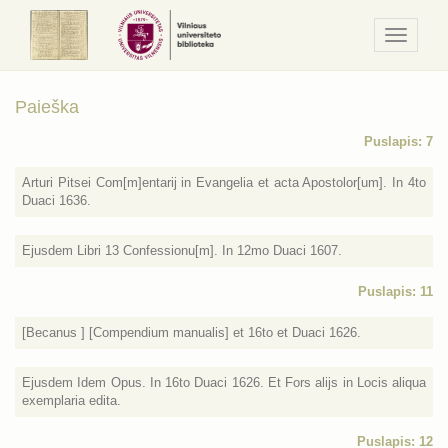
Navigaci
/
Meniu
Paieška
Puslapis: 7
Arturi Pitsei Com[m]entarij in Evangelia et acta Apostolor[um]. In 4to
Duaci 1636.
Ejusdem Libri 13 Confessionu[m]. In 12mo Duaci 1607.
Puslapis: 11
[Becanus ] [Compendium manualis] et 16to et Duaci 1626.
Ejusdem Idem Opus. In 16to Duaci 1626. Et Fors alijs in Locis aliqua
exemplaria edita.
Puslapis: 12