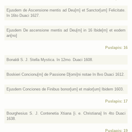
Ejusdem de Ascensione mentis ad Deu[m] et Sanctor[um] Felicitate.
In 16to Duaci 1627.
Ejusdem De ascensione mentis ad Deu[m] in 16 Ibide[m] et eodem
an[no]
Puslapis: 16
Bonaldi S. J. Stella Mystica. In 12mo. Duaci 1608.
Boskieri Concionu[m] de Passione D[omi]ni notae In 8vo Duaci 1612.
Ejusdem Conciones de Finibus bonor[um] et malor[um] Ibidem 1603.
Puslapis: 17
Bourghesius S. J. Contenetia Xtiana [i. e. Christiana] In 4to Duaci
1638.
Puslapis: 19