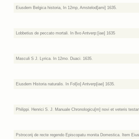
Eiusdem Belgica historia, In 12mp, Amstelod[ami] 1635.
Lobbetius de peccato mortali. In 8vo Antverp:[iae] 1635
Masculi S J. Lyrica. In 12mo. Duaci. 1635.
Eiusdem Historia naturalis. In Fol[io] Antverp[iae] 1635.
Philippi. Henrici S. J. Manuale Chronologicu[m] novi et veteris testa
Pstrocorij de recte regendo Episcopatu monita Domestica. Item Eiu