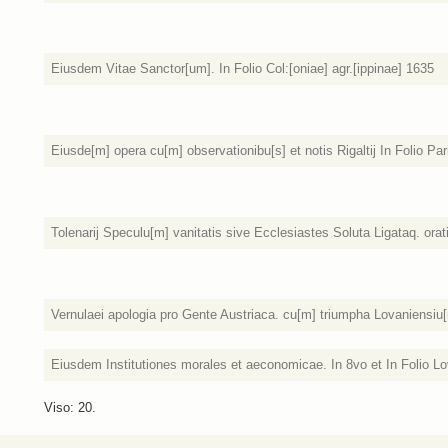
Eiusdem Vitae Sanctor[um]. In Folio Col:[oniae] agr.[ippinae] 1635
Eiusde[m] opera cu[m] observationibu[s] et notis Rigaltij In Folio Par
Tolenarij Speculu[m] vanitatis sive Ecclesiastes Soluta Ligataq. orati
Vernulaei apologia pro Gente Austriaca. cu[m] triumpha Lovaniensiu[m
Eiusdem Institutiones morales et aeconomicae. In 8vo et In Folio Lo
Viso: 20.