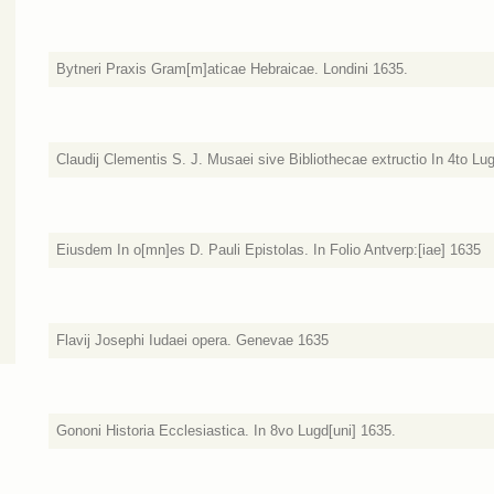
Bytneri Praxis Gram[m]aticae Hebraicae. Londini 1635.
Claudij Clementis S. J. Musaei sive Bibliothecae extructio In 4to Lug
Eiusdem In o[mn]es D. Pauli Epistolas. In Folio Antverp:[iae] 1635
Flavij Josephi Iudaei opera. Genevae 1635
Gononi Historia Ecclesiastica. In 8vo Lugd[uni] 1635.