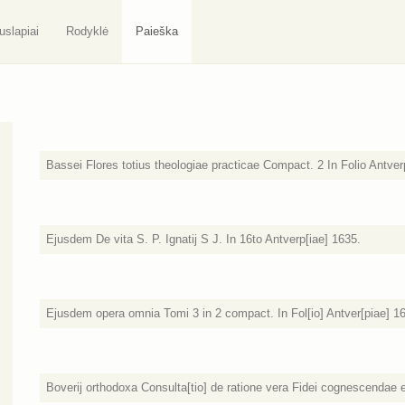
uslapiai
Rodyklė
Paieška
Bassei Flores totius theologiae practicae Compact. 2 In Folio Antver
Ejusdem De vita S. P. Ignatij S J. In 16to Antverp[iae] 1635.
Ejusdem opera omnia Tomi 3 in 2 compact. In Fol[io] Antver[piae] 1
Boverij orthodoxa Consulta[tio] de ratione vera Fidei cognescendae