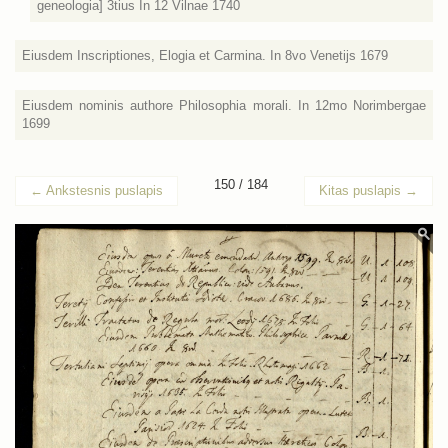
geneologia] 3tius In 12 Vilnae 1740
Eiusdem Inscriptiones, Elogia et Carmina. In 8vo Venetijs 1679
Eiusdem nominis authore Philosophia morali. In 12mo Norimbergae
1699
150 / 184
←
Ankstesnis puslapis
Kitas puslapis
→