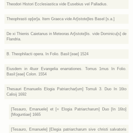
Theodori Histori Ecclesiastica vide Eusebius vel Palladius.
Theophrasti op[er]a. Item Graeca vide Ar[istote]les Basel [s.a.]
De xi Thienis Caietanus in Meteoras Ar[istote]lis. vide Dominicu[s] de
Flandria.
B. Theophilacti opera. In Folio. Basil:[eae] 1524
Eiusdem in 4tuor Evangelia enarrationes. Tomus 1mus In Folio.
Basil:[eae] Colon. 1554
Thesauri Emanuelis Elogia Patriarchar[um] Tomuli 3. Duo In 16to
Calisij 1692
[Tesauro, Emanuele] et [= Elogia Patriarcharum] Duo [In 16to]
[Moguntiae] 1665
[Tesauro, Emanuele] [Elegia patriarcharum sive christi salvatoris