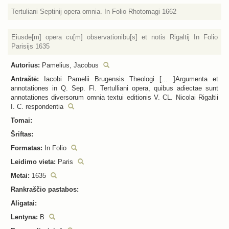
Tertuliani Septinij opera omnia. In Folio Rhotomagi 1662
Eiusde[m] opera cu[m] observationibu[s] et notis Rigaltij In Folio
Parisijs 1635
Autorius:
Pamelius, Jacobus
Antraštė:
Iacobi Pamelii Brugensis Theologi [... ]Argumenta et
annotationes in Q. Sep. Fl. Tertulliani opera, quibus adiectae sunt
annotationes diversorum omnia textui editionis V. CL. Nicolai Rigaltii
I. C. respondentia
Tomai:
Šriftas:
Formatas:
In Folio
Leidimo vieta:
Paris
Metai:
1635
Rankraščio pastabos:
Aligatai:
Lentyna:
B