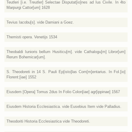
Teutleri [i.e. Treutler] Selectae Disputat[io]nes ad Ius Civile. In 4to
Marpurgi Cattor[um] 1628
Tevius Iacobu[s]. vide Damiani a Goez.
Themisti opera. Venetijs 1534
Theobaldi Iunioris bellum Husiticu[m]. vide Cathalogu[m] Libror[um]
Rerum Bohemicar[um].
S. Theodoreti in 14 S. Pauli Ep[isto]las Com[m]entarius. In Fol.[io]
Florent:[iae] 1552
Eiusdem [Opera] Tomus 2dus In Folio Colon[iae] agr[ippinae] 1567
Eiusdem Historia Ecclesiastica. vide Eusebius Item vide Palladius.
Theodoriti Historia Ecclesiastica vide Theodoreti.