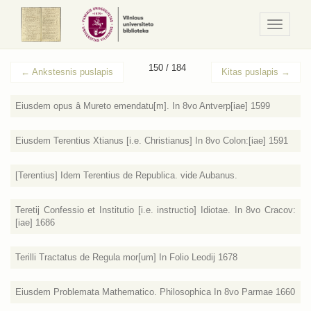
Navigaci
/
Meniu
150 / 184
←
Ankstesnis puslapis
Kitas puslapis
→
Eiusdem opus â Mureto emendatu[m]. In 8vo Antverp[iae] 1599
Eiusdem Terentius Xtianus [i.e. Christianus] In 8vo Colon:[iae] 1591
[Terentius] Idem Terentius de Republica. vide Aubanus.
Teretij Confessio et Institutio [i.e. instructio] Idiotae. In 8vo Cracov:
[iae] 1686
Terilli Tractatus de Regula mor[um] In Folio Leodij 1678
Eiusdem Problemata Mathematico. Philosophica In 8vo Parmae 1660