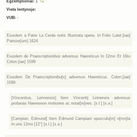
Egzemplioriai:
1
Vieta lentynoje:
VUB:
-
Eiusdem a Patre La Cerda notis Illustrata opera. In Folio Lutet.[iae]
Parisior[um] 1624
Eiusdem de Praescriptionibus adversus Haereticus In 12mo Et 16to
Colon.[iae] 1599
Eiusdem De Praescriptionibu[s] adversus Haereticus. Colon.[iae]
1599
[Vincentius, Lerinensis] Item Vincentij Lirinensis adversus
profanas Haereseon motiones ac notat[io]nes. [s.l.] [s.a.]
[Campian, Edmund] Item Edmund Campiani opusculu[m] o[mn]ia
in uno 12mo [12°] [s.l.] [s.a.]