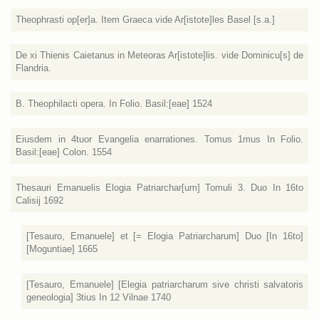
Theophrasti op[er]a. Item Graeca vide Ar[istote]les Basel [s.a.]
De xi Thienis Caietanus in Meteoras Ar[istote]lis. vide Dominicu[s] de
Flandria.
B. Theophilacti opera. In Folio. Basil:[eae] 1524
Eiusdem in 4tuor Evangelia enarrationes. Tomus 1mus In Folio.
Basil:[eae] Colon. 1554
Thesauri Emanuelis Elogia Patriarchar[um] Tomuli 3. Duo In 16to
Calisij 1692
[Tesauro, Emanuele] et [= Elogia Patriarcharum] Duo [In 16to]
[Moguntiae] 1665
[Tesauro, Emanuele] [Elegia patriarcharum sive christi salvatoris
geneologia] 3tius In 12 Vilnae 1740