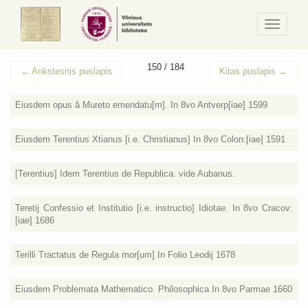
Navigaci
/
Meniu
150 / 184
←
Ankstesnis puslapis
Kitas puslapis
→
Eiusdem opus â Mureto emendatu[m]. In 8vo Antverp[iae] 1599
Eiusdem Terentius Xtianus [i.e. Christianus] In 8vo Colon:[iae] 1591
[Terentius] Idem Terentius de Republica. vide Aubanus.
Teretij Confessio et Institutio [i.e. instructio] Idiotae. In 8vo Cracov:
[iae] 1686
Terilli Tractatus de Regula mor[um] In Folio Leodij 1678
Eiusdem Problemata Mathematico. Philosophica In 8vo Parmae 1660