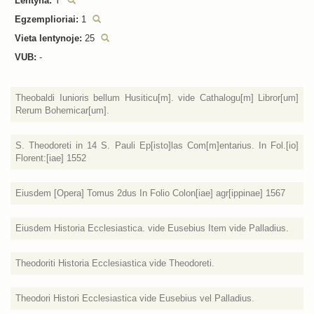
Lentyna:
Y
Egzemplioriai:
1
Vieta lentynoje:
25
VUB:
-
Theobaldi Iunioris bellum Husiticu[m]. vide Cathalogu[m] Libror[um]
Rerum Bohemicar[um].
S. Theodoreti in 14 S. Pauli Ep[isto]las Com[m]entarius. In Fol.[io]
Florent:[iae] 1552
Eiusdem [Opera] Tomus 2dus In Folio Colon[iae] agr[ippinae] 1567
Eiusdem Historia Ecclesiastica. vide Eusebius Item vide Palladius.
Theodoriti Historia Ecclesiastica vide Theodoreti.
Theodori Histori Ecclesiastica vide Eusebius vel Palladius.