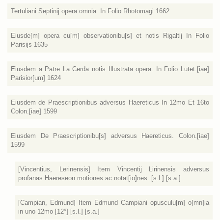
Tertuliani Septinij opera omnia. In Folio Rhotomagi 1662
Eiusde[m] opera cu[m] observationibu[s] et notis Rigaltij In Folio
Parisijs 1635
Eiusdem a Patre La Cerda notis Illustrata opera. In Folio Lutet.[iae]
Parisior[um] 1624
Eiusdem de Praescriptionibus adversus Haereticus In 12mo Et 16to
Colon.[iae] 1599
Eiusdem De Praescriptionibu[s] adversus Haereticus. Colon.[iae]
1599
[Vincentius, Lerinensis] Item Vincentij Lirinensis adversus
profanas Haereseon motiones ac notat[io]nes. [s.l.] [s.a.]
[Campian, Edmund] Item Edmund Campiani opusculu[m] o[mn]ia
in uno 12mo [12°] [s.l.] [s.a.]