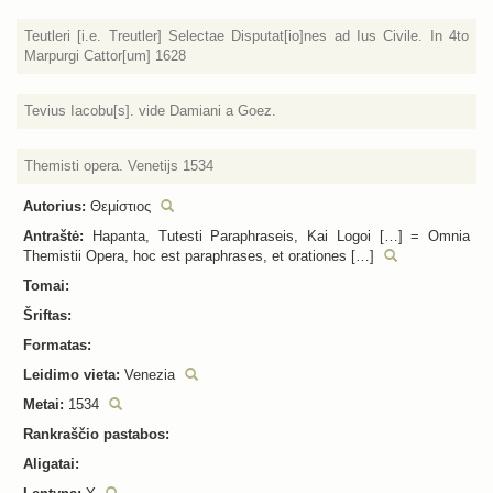
Teutleri [i.e. Treutler] Selectae Disputat[io]nes ad Ius Civile. In 4to
Marpurgi Cattor[um] 1628
Tevius Iacobu[s]. vide Damiani a Goez.
Themisti opera. Venetijs 1534
Autorius:
Θεμίστιος
Antraštė:
Hapanta, Tutesti Paraphraseis, Kai Logoi […] = Omnia
Themistii Opera, hoc est paraphrases, et orationes […]
Tomai:
Šriftas:
Formatas:
Leidimo vieta:
Venezia
Metai:
1534
Rankraščio pastabos:
Aligatai: