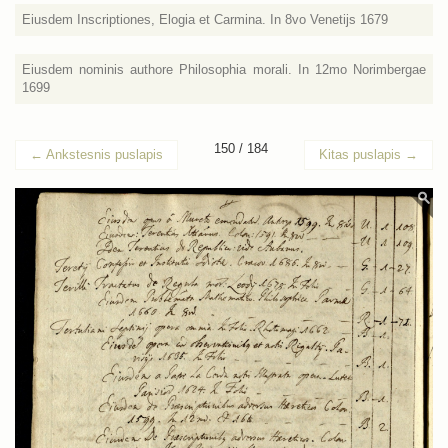
Eiusdem Inscriptiones, Elogia et Carmina. In 8vo Venetijs 1679
Eiusdem nominis authore Philosophia morali. In 12mo Norimbergae
1699
150 / 184
←
Ankstesnis puslapis
Kitas puslapis
→