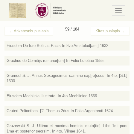
Navigaci
/
Meniu
59 / 184
←
Ankstesnis puslapis
Kitas puslapis
→
Eiusdem De Iure Belli ac Pacis In 8vo Amstelod[ami] 1632.
Gruchus de Comitijs romanor[um] In Folio Lutetiae 1555.
Grumsel S. J. Annus Sexagesimus carmine exp[re]ssus. In 4to, [S.l.]
1600
Eiusdem Mechlinia illustrata. In 4to Mechliniae 1666.
Gruteri Polianthea. [?] Thomus 2dus In Folio Argentorati 1624.
Gruzewski S. J. Ultima et maxima hominis muta[tio]. Libri 1mi pars
1ma et posterior seorsim. In 4to. Vilnae 1641.