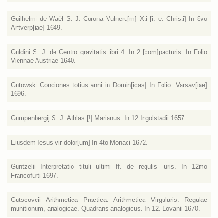
Guilhelmi de Waël S. J. Corona Vulneru[m] Xti [i. e. Christi] In 8vo
Antverp[iae] 1649.
Guldini S. J. de Centro gravitatis libri 4. In 2 [com]pacturis. In Folio
Viennae Austriae 1640.
Gutowski Conciones totius anni in Domin[icas] In Folio. Varsav[iae]
1696.
Gumpenbergij S. J. Athlas [!] Marianus. In 12 Ingolstadii 1657.
Eiusdem Iesus vir dolor[um] In 4to Monaci 1672.
Guntzelii Interpretatio tituli ultimi ff. de regulis Iuris. In 12mo
Francofurti 1697.
Gutscoveii Arithmetica Practica. Arithmetica Virgularis. Regulae
munitionum, analogicae. Quadrans analogicus. In 12. Lovanii 1670.