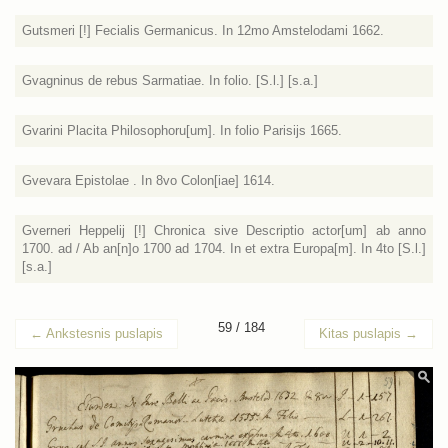
Gutsmeri [!] Fecialis Germanicus. In 12mo Amstelodami 1662.
Gvagninus de rebus Sarmatiae. In folio. [S.l.] [s.a.]
Gvarini Placita Philosophoru[um]. In folio Parisijs 1665.
Gvevara Epistolae . In 8vo Colon[iae] 1614.
Gverneri Heppelij [!] Chronica sive Descriptio actor[um] ab anno
1700. ad / Ab an[n]o 1700 ad 1704. In et extra Europa[m]. In 4to [S.l.]
[s.a.]
59 / 184
←
Ankstesnis puslapis
Kitas puslapis
→