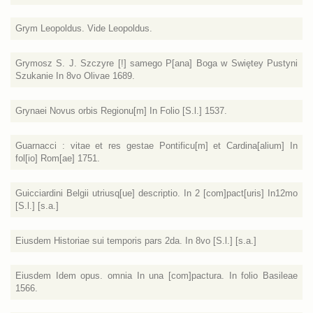
Grym Leopoldus. Vide Leopoldus.
Grymosz S. J. Szczyre [!] samego P[ana] Boga w Swiętey Pustyni
Szukanie In 8vo Olivae 1689.
Grynaei Novus orbis Regionu[m] In Folio [S.l.] 1537.
Guarnacci : vitae et res gestae Pontificu[m] et Cardina[alium] In
fol[io] Rom[ae] 1751.
Guicciardini Belgii utriusq[ue] descriptio. In 2 [com]pact[uris] In12mo
[S.l.] [s.a.]
Eiusdem Historiae sui temporis pars 2da. In 8vo [S.l.] [s.a.]
Eiusdem Idem opus. omnia In una [com]pactura. In folio Basileae
1566.