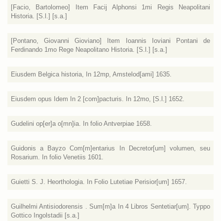
[Facio, Bartolomeo] Item Facij Alphonsi 1mi Regis Neapolitani
Historia. [S.l.] [s.a.]
[Pontano, Giovanni Gioviano] Item Ioannis Ioviani Pontani de
Ferdinando 1mo Rege Neapolitano Historia. [S.l.] [s.a.]
Eiusdem Belgica historia, In 12mp, Amstelod[ami] 1635.
Eiusdem opus Idem In 2 [com]pacturis. In 12mo, [S.l.] 1652.
Gudelini op[er]a o[mn]ia. In folio Antverpiae 1658.
Guidonis a Bayzo Com[m]entarius In Decretor[um] volumen, seu
Rosarium. In folio Venetiis 1601.
Guietti S. J. Heorthologia. In Folio Lutetiae Perisior[um] 1657.
Guilhelmi Antisiodorensis . Sum[m]a In 4 Libros Sentetiar[um]. Typpo
Gottico Ingolstadii [s.a.]