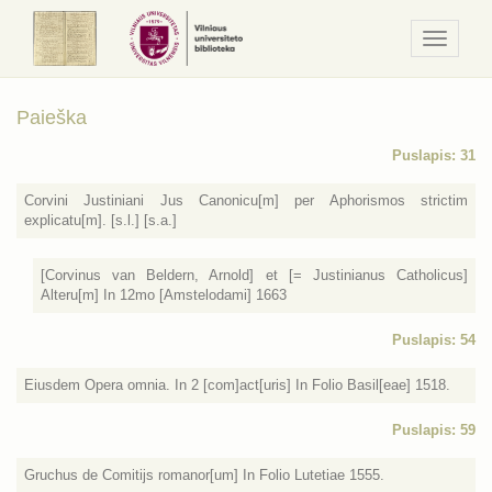
Navigaci
/
Meniu
Paieška
Puslapis: 31
Corvini Justiniani Jus Canonicu[m] per Aphorismos strictim
explicatu[m]. [s.l.] [s.a.]
[Corvinus van Beldern, Arnold] et [= Justinianus Catholicus]
Alteru[m] In 12mo [Amstelodami] 1663
Puslapis: 54
Eiusdem Opera omnia. In 2 [com]act[uris] In Folio Basil[eae] 1518.
Puslapis: 59
Gruchus de Comitijs romanor[um] In Folio Lutetiae 1555.