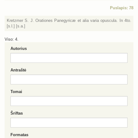
Puslapis: 78
Kretzmer S. J. Orationes Panegyricæ et alia varia opuscula. In 4to.
[s.l.] [s.a.]
Viso: 4.
Autorius
Antraštė
Tomai
Šriftas
Formatas