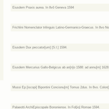
Eiusdem Praxis aurea. In 8võ Geneva 1594
Frichlini Nomenclator trilinguis Latino-Germanico-Graecus. In 8vo 
Eiusdem Dux peccator[um] [S.l.] 1594.
Eiusdem Mercurius Gallo-Belgicus ab an[n]o 1588: ad annu[m] 1628. 
Mussi Ep.[iscopi] Bipontini Concionu[m] Tomus 2dus. In 8vo. Colon[
Palaeotti ArchiEpiscopale Bononiense. In Fol[io] Romae 1594.