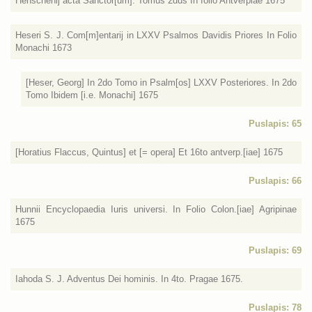
Henschenij acta Sanctor[um]. Tomus 2dus In folio Antverpiae 1675
Heseri S. J. Com[m]entarij in LXXV Psalmos Davidis Priores In Folio
Monachi 1673
[Heser, Georg] In 2do Tomo in Psalm[os] LXXV Posteriores. In 2do
Tomo Ibidem [i.e. Monachi] 1675
Puslapis: 65
[Horatius Flaccus, Quintus] et [= opera] Et 16to antverp.[iae] 1675
Puslapis: 66
Hunnii Encyclopaedia Iuris universi. In Folio Colon.[iae] Agripinae
1675
Puslapis: 69
Iahoda S. J. Adventus Dei hominis. In 4to. Pragae 1675.
Puslapis: 78