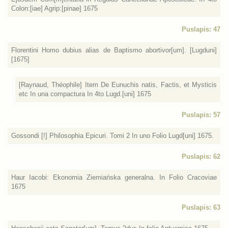
Colon:[iae] Agrip:[pinae] 1675
Puslapis: 47
Florentini Homo dubius alias de Baptismo abortivor[um]. [Lugduni]
[1675]
[Raynaud, Théophile] Item De Eunuchis natis, Factis, et Mysticis
etc In una compactura In 4to Lugd.[uni] 1675
Puslapis: 57
Gossondi [!] Philosophia Epicuri. Tomi 2 In uno Folio Lugd[uni] 1675.
Puslapis: 62
Haur Iacobi: Ekonomia Ziemiańska generalna. In Folio Cracoviae
1675
Puslapis: 63