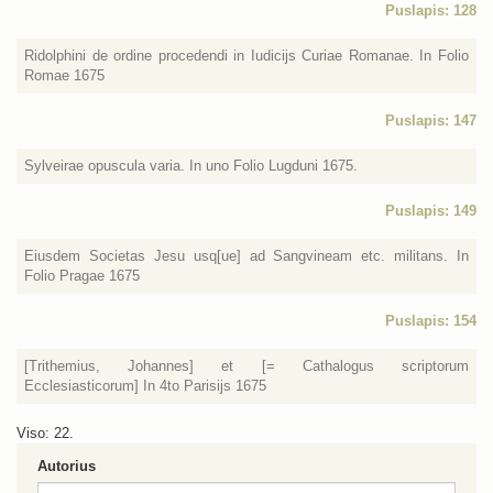
Puslapis: 128
Ridolphini de ordine procedendi in Iudicijs Curiae Romanae. In Folio
Romae 1675
Puslapis: 147
Sylveirae opuscula varia. In uno Folio Lugduni 1675.
Puslapis: 149
Eiusdem Societas Jesu usq[ue] ad Sangvineam etc. militans. In
Folio Pragae 1675
Puslapis: 154
[Trithemius, Johannes] et [= Cathalogus scriptorum
Ecclesiasticorum] In 4to Parisijs 1675
Viso: 22.
Autorius