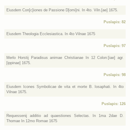
Eiusdem Con[c]iones de Passione D[omi]ni. In 4to. Viln.[ae] 1675.
Puslapis: 82
Eiusdem Theologia Ecclesiastica. In 4to Vilnae 1675
Puslapis: 97
Merlo Horstij Paradisus animae Christianae In 12 Colon:[iae] agr.
[ippinae] 1675.
Puslapis: 98
Eiusdem Icones Symbolicae de vita et morte B. Iosaphati. In 4to
Vilnae 1675.
Puslapis: 126
Requessenij additio ad quaestiones Selectas. In 1ma 2dae D.
Thomae In 12mo Romae 1675