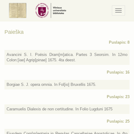
Navigaci
/
Meniu
Paieška
Puslapis: 8
Avancini S. I. Poësis Dram[m]atica. Partes 3 Seorsim. In 12mo
Colon:[iae] Agrip[pinae] 1675. 4ta deest.
Puslapis: 16
Borgiae S. J. opera omnia. In Fol[io] Bruxellis 1675.
Puslapis: 23
Caramuelis Dialexis de non certitudine. In Folio Lugduni 1675
Puslapis: 25
Ejusdem Com[m]entaria in Regulas Cancellariae Apostolicae. In 4to