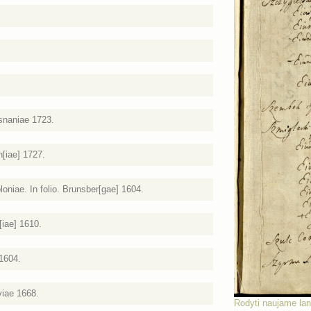
osnaniae 1723.
[iae] 1727.
niae. In folio. Brunsber[gae] 1604.
iae] 1610.
 1604.
viae 1668.
Rodyti naujame la