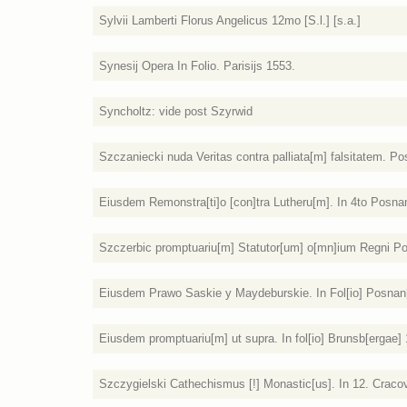
Sylvii Lamberti Florus Angelicus 12mo [S.l.] [s.a.]
Synesij Opera In Folio. Parisijs 1553.
Syncholtz: vide post Szyrwid
Szczaniecki nuda Veritas contra palliata[m] falsitatem. P
Eiusdem Remonstra[ti]o [con]tra Lutheru[m]. In 4to Posnan
Szczerbic promptuariu[m] Statutor[um] o[mn]ium Regni Polo
Eiusdem Prawo Saskie y Maydeburskie. In Fol[io] Posnan[
Eiusdem promptuariu[m] ut supra. In fol[io] Brunsb[ergae]
Szczygielski Cathechismus [!] Monastic[us]. In 12. Craco