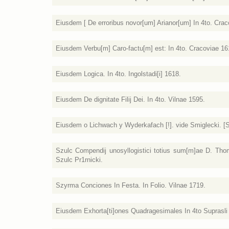
Eiusdem [ De erroribus novor[um] Arianor[um] In 4to. Crac
Eiusdem Verbu[m] Caro-factu[m] est: In 4to. Cracoviae 16
Eiusdem Logica. In 4to. Ingolstadi[i] 1618.
Eiusdem De dignitate Filij Dei. In 4to. Vilnae 1595.
Eiusdem o Lichwach y Wyderkafach [!]. vide Smiglecki. [S.l
Szulc Compendij unosyllogistici totius sum[m]ae D. Th
Szulc Pr1rnicki.
Szyrma Conciones In Festa. In Folio. Vilnae 1719.
Eiusdem Exhorta[ti]ones Quadragesimales In 4to Suprasli