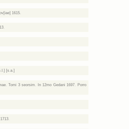
ov[iae] 1615.
13.
.] [s.a.]
omae. Tomi 3 seorsim. In 12mo Gedani 1697. Porro
 1713.