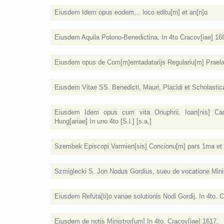
Eiusdem Idem opus eodem… loco editu[m] et an[n]o
Eiusdem Aquila Polono-Benedictina. In 4to Cracov[iae] 16
Eiusdem opus de Com[m]emtadatarijs Regulariu[m] Praelati
Eiusdem Vitae SS. Benedicti, Mauri, Placidi et Scholastica
Eiusdem Idem opus cum vita Onuphrii, Ioan[nis] Cantij
Hung[ariae] In uno 4to [S.l.] [s.a.]
Szembek Episcopi Varmien[sis] Concionu[m] pars 1ma et 3tia
Szmiglecki S. Jon Nodus Gordius, sueu de vocatione Ministr
Eiusdem Refuta[ti]o vanae solutionis Nodi Gordij. In 4to. 
Eiusdem de notis Ministror[um] In 4to. Cracov[iae] 1617.