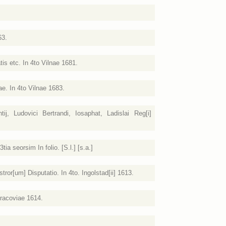
63.
s etc. In 4to Vilnae 1681.
e. In 4to Vilnae 1683.
, Ludovici Bertrandi, Iosaphat, Ladislai Reg[i]
 seorsim In folio. [S.l.] [s.a.]
or[um] Disputatio. In 4to. Ingolstad[ii] 1613.
Cracoviae 1614.