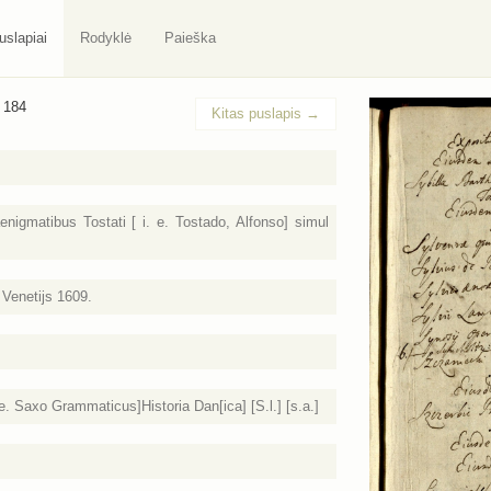
uslapiai
Rodyklė
Paieška
/ 184
Kitas puslapis
→
nigmatibus Tostati [ i. e. Tostado, Alfonso] simul
Venetijs 1609.
e. Saxo Grammaticus]Historia Dan[ica] [S.l.] [s.a.]