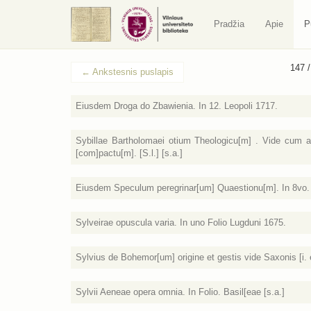
Pradžia
Apie
P
147 
←
Ankstesnis puslapis
Eiusdem Droga do Zbawienia. In 12. Leopoli 1717.
Sybillae Bartholomaei otium Theologicu[m] . Vide cum ae
[com]pactu[m]. [S.l.] [s.a.]
Eiusdem Speculum peregrinar[um] Quaestionu[m]. In 8vo. 
Sylveirae opuscula varia. In uno Folio Lugduni 1675.
Sylvius de Bohemor[um] origine et gestis vide Saxonis [i. 
Sylvii Aeneae opera omnia. In Folio. Basil[eae [s.a.]