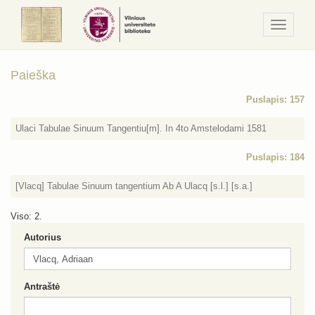
Navigaci
/
Meniu
Paieška
Puslapis: 157
Ulaci Tabulae Sinuum Tangentiu[m]. In 4to Amstelodami 1581
Puslapis: 184
[Vlacq] Tabulae Sinuum tangentium Ab A Ulacq [s.l.] [s.a.]
Viso: 2.
Autorius
Antraštė