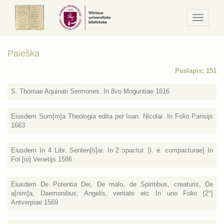
Navigaci
/
Meniu
Paieška
Puslapis: 151
S. Thomae Aquinati Sermones. In 8vo Moguntiae 1616
Eiusdem Sum[m]a Theologia edita per Ioan: Nicolai. In Folio Parisijs
1663
Eiusdem In 4 Libr. Senten[ti]ar. In 2 ɔpactur. [i. e. compacturae] In
Fol.[io] Venetijs 1586
Eiusdem De Potentia Dei, De malo, de Spiritibus, creaturis, De
a[nim]a, Daemonibus; Angelis, veritate etc In uno Folio [2°]
Antverpiae 1569