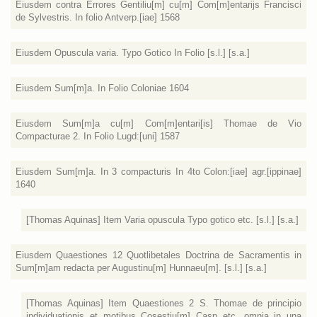
Eiusdem contra Errores Gentiliu[m] cu[m] Com[m]entarijs Francisci
de Sylvestris. In folio Antverp.[iae] 1568
Eiusdem Opuscula varia. Typo Gotico In Folio [s.l.] [s.a.]
Eiusdem Sum[m]a. In Folio Coloniae 1604
Eiusdem Sum[m]a cu[m] Com[m]entari[is] Thomae de Vio
Compacturae 2. In Folio Lugd:[uni] 1587
Eiusdem Sum[m]a. In 3 compacturis In 4to Colon:[iae] agr.[ippinae]
1640
[Thomas Aquinas] Item Varia opuscula Typo gotico etc. [s.l.] [s.a.]
Eiusdem Quaestiones 12 Quotlibetales Doctrina de Sacramentis in
Sum[m]am redacta per Augustinu[m] Hunnaeu[m]. [s.l.] [s.a.]
[Thomas Aquinas] Item Quaestiones 2 S. Thomae de principio
individuationis et motibus Cosestiu[m] Casp etc. omnia in una