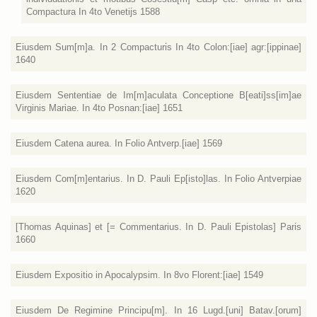
Compactura In 4to Venetijs 1588
Eiusdem Sum[m]a. In 2 Compacturis In 4to Colon:[iae] agr:[ippinae]
1640
Eiusdem Sententiae de Im[m]aculata Conceptione B[eati]ss[im]ae
Virginis Mariae. In 4to Posnan:[iae] 1651
Eiusdem Catena aurea. In Folio Antverp.[iae] 1569
Eiusdem Com[m]entarius. In D. Pauli Ep[isto]las. In Folio Antverpiae
1620
[Thomas Aquinas] et [= Commentarius. In D. Pauli Epistolas] Paris
1660
Eiusdem Expositio in Apocalypsim. In 8vo Florent:[iae] 1549
Eiusdem De Regimine Principu[m]. In 16 Lugd.[uni] Batav.[orum]