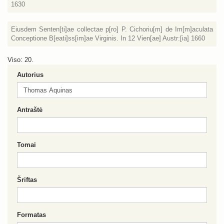
1630
Eiusdem Senten[ti]ae collectae p[ro] P. Cichoriu[m] de Im[m]aculata
Conceptione B[eati]ss[im]ae Virginis. In 12 Vien[ae] Austr:[ia] 1660
Viso: 20.
Autorius
Antraštė
Tomai
Šriftas
Formatas