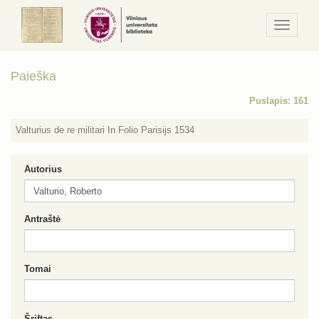
Navigaci
/
Meniu
Paieška
Puslapis: 161
Valturius de re militari In Folio Parisijs 1534
Autorius
Antraštė
Tomai
Šriftas