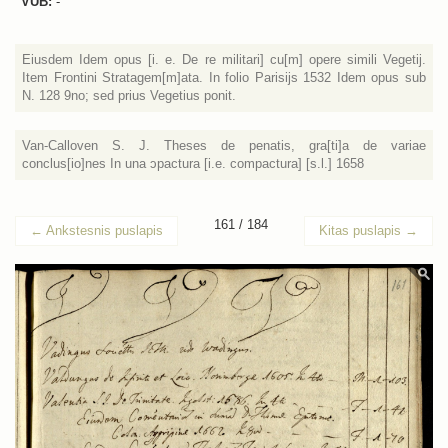
VUB:
-
Eiusdem Idem opus [i. e. De re militari] cu[m] opere simili Vegetij.
Item Frontini Stratagem[m]ata. In folio Parisijs 1532 Idem opus sub
N. 128 9no; sed prius Vegetius ponit.
Van-Calloven S. J. Theses de penatis, gra[ti]a de variae
conclus[io]nes In una ɔpactura [i.e. compactura] [s.l.] 1658
161 / 184
←
Ankstesnis puslapis
Kitas puslapis
→