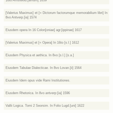
16to Amstelod:[amum] 1639
[Valerius Maximus] et [= Dictorum factorumque memorabilium libri] In
8vo Antverp.[ia] 1574
Eiusdem opera In 16 Colon[oniae] agr.[ippinae] 1617
[Valerius Maximus] et [= Opera] In 16to [s.l.] 1612
Eiusdem Physica et aethica. In 8vo [s.l.] [s.a.]
Eiusdem Tabulae Dialecticae. In 8vo Lovan.[ii] 1564
Eiusdem Idem opus vide Rami Institutiones.
Eiusdem Rhetorica. In 8vo antverp:[ia] 1596
Vallii Logica. Tomi 2 Seorsim. In Folio Lugd.[uni] 1622