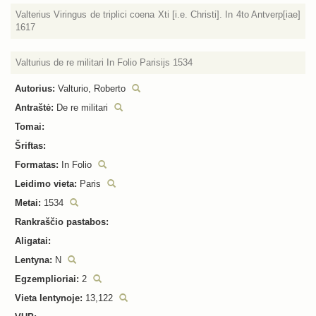
Valterius Viringus de triplici coena Xti [i.e. Christi]. In 4to Antverp[iae]
1617
Valturius de re militari In Folio Parisijs 1534
Autorius:
Valturio, Roberto
Antraštė:
De re militari
Tomai:
Šriftas:
Formatas:
In Folio
Leidimo vieta:
Paris
Metai:
1534
Rankraščio pastabos:
Aligatai:
Lentyna:
N
Egzemplioriai:
2
Vieta lentynoje:
13,122