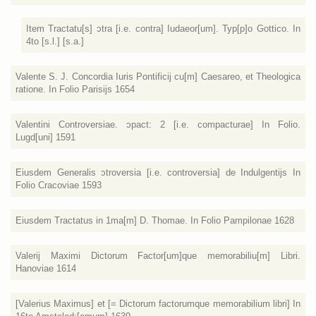
Item Tractatu[s] ɔtra [i.e. contra] Iudaeor[um]. Typ[p]o Gottico. In
4to [s.l.] [s.a.]
Valente S. J. Concordia Iuris Pontificij cu[m] Caesareo, et Theologica
ratione. In Folio Parisijs 1654
Valentini Controversiae. ɔpact: 2 [i.e. compacturae] In Folio.
Lugd[uni] 1591
Eiusdem Generalis ɔtroversia [i.e. controversia] de Indulgentijs In
Folio Cracoviae 1593
Eiusdem Tractatus in 1ma[m] D. Thomae. In Folio Pampilonae 1628
Valerij Maximi Dictorum Factor[um]que memorabiliu[m] Libri.
Hanoviae 1614
[Valerius Maximus] et [= Dictorum factorumque memorabilium libri] In