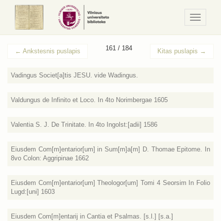
Navigaci
/
Meniu
161 / 184
←
Ankstesnis puslapis
Kitas puslapis
→
Vadingus Societ[a]tis JESU. vide Wadingus.
Valdungus de Infinito et Loco. In 4to Norimbergae 1605
Valentia S. J. De Trinitate. In 4to Ingolst:[adii] 1586
Eiusdem Com[m]entarior[um] in Sum[m]a[m] D. Thomae Epitome. In
8vo Colon: Aggripinae 1662
Eiusdem Com[m]entarior[um] Theologor[um] Tomi 4 Seorsim In Folio
Lugd:[uni] 1603
Eiusdem Com[m]entarij in Cantia et Psalmas. [s.l.] [s.a.]