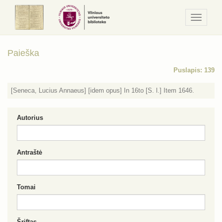
Navigaci
/
Meniu
Paieška
Puslapis: 139
[Seneca, Lucius Annaeus] [idem opus] In 16to [S. l.] Item 1646.
Autorius
Antraštė
Tomai
Šriftas