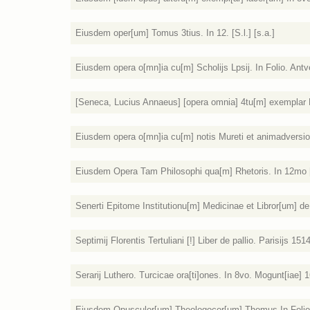
Eiusdem oper[um] Tomus 3tius. In 12. [S.l.] [s.a.]
Eiusdem opera o[mn]ia cu[m] Scholijs Lpsij. In Folio. Antv
[Seneca, Lucius Annaeus] [opera omnia] 4tu[m] exemplar P
Eiusdem opera o[mn]ia cu[m] notis Mureti et animadversioni
Eiusdem Opera Tam Philosophi qua[m] Rhetoris. In 12mo [
Senerti Epitome Institutionu[m] Medicinae et Libror[um] d
Septimij Florentis Tertuliani [!] Liber de pallio. Parisijs 1514
Serarij Luthero. Turcicae ora[ti]ones. In 8vo. Mogunt[iae] 1
Eiusdem Opusculor[um] Theologocor[um] Thomus In Folio