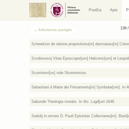
Pradžia
Apie
P
139 
←
Ankstesnis puslapis
Schweitzer de ratione propositionu[m] damnataru[m] Colon[i
Scrobissevij Vitae Eposcopor[um] Halicensi[um] et Leopoli
Scuminovi[us] vide Skuminovius
Sebastiani â Matre dei Firmamentu[m] Symbolar[um]. In 4t
Sabunde Theologia moralis. In 4to. Lugd[uni 1648.
Sedulij in omnes D. Pauli Epistolas Collectaneu[m]. Basil[