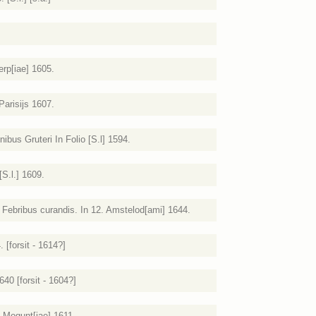
erp[iae] 1605.
arisijs 1607.
bus Gruteri In Folio [S.l] 1594.
S.l.] 1609.
e Febribus curandis. In 12. Amstelod[ami] 1644.
. [forsit - 1614?]
640 [forsit - 1604?]
 Mogunt[iae] 1611.