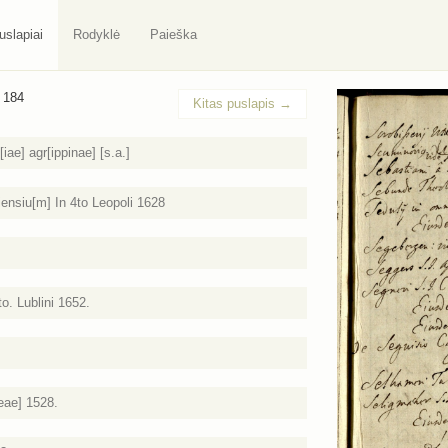
uslapiai
Rodyklė
Paieška
/ 184
Kitas puslapis
→
ae] agr[ippinae] [s.a.]
ensiu[m] In 4to Leopoli 1628
o. Lublini 1652.
eae] 1528.