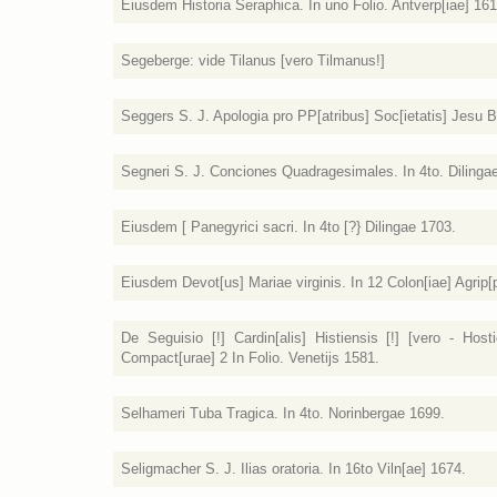
Eiusdem Historia Seraphica. In uno Folio. Antverp[iae] 161
Segeberge: vide Tilanus [vero Tilmanus!]
Seggers S. J. Apologia pro PP[atribus] Soc[ietatis] Jesu Be
Segneri S. J. Conciones Quadragesimales. In 4to. Dilinga
Eiusdem [ Panegyrici sacri. In 4to [?} Dilingae 1703.
Eiusdem Devot[us] Mariae virginis. In 12 Colon[iae] Agrip[
De Seguisio [!] Cardin[alis] Histiensis [!] [vero - Host
Compact[urae] 2 In Folio. Venetijs 1581.
Selhameri Tuba Tragica. In 4to. Norinbergae 1699.
Seligmacher S. J. Ilias oratoria. In 16to Viln[ae] 1674.