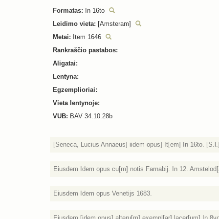
Formatas:
In 16to
Leidimo vieta:
[Amsteram]
Metai:
Item 1646
Rankraščio pastabos:
Aligatai:
Lentyna:
Egzemplioriai:
Vieta lentynoje:
VUB:
BAV 34.10.28b
[Seneca, Lucius Annaeus] iidem opus] It[em] In 16to. [S.l.]
Eiusdem Idem opus cu[m] notis Farnabij. In 12. Amstelod[
Eiusdem Idem opus Venetijs 1683.
Eiusdem [idem opus] alteru[m] exempl[ar] lacer[um] In 8vo. 