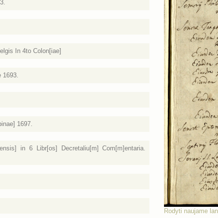
3.
lgis In 4to Colon[iae]
e 1693.
pinae] 1697.
iensis] in 6 Libr[os] Decretaliu[m] Com[m]entaria.
Rodyti naujame la