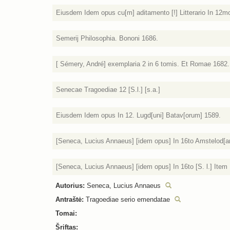
Eiusdem Idem opus cu[m] aditamento [!] Litterario In 12m
Semerij Philosophia. Bononi 1686.
[ Sémery, André] exemplaria 2 in 6 tomis. Et Romae 1682.
Senecae Tragoediae 12 [S.l.] [s.a.]
Eiusdem Idem opus In 12. Lugd[uni] Batav[orum] 1589.
[Seneca, Lucius Annaeus] [idem opus] In 16to Amstelod[a
[Seneca, Lucius Annaeus] [idem opus] In 16to [S. l.] Item
Autorius:
Seneca, Lucius Annaeus
Antraštė:
Tragoediae serio emendatae
Tomai:
Šriftas: