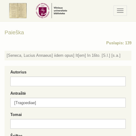
Navigaci
/
Meniu
Paieška
Puslapis: 139
[Seneca, Lucius Annaeus] iidem opus] It[em] In 16to. [S.l.] [s.a.]
Autorius
Antraštė
Tomai
Šriftas