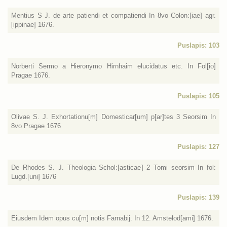
Mentius S J. de arte patiendi et compatiendi In 8vo Colon:[iae] agr.
[ippinae] 1676.
Puslapis: 103
Norberti Sermo a Hieronymo Hirnhaim elucidatus etc. In Fol[io]
Pragae 1676.
Puslapis: 105
Olivae S. J. Exhortationu[m] Domesticar[um] p[ar]tes 3 Seorsim In
8vo Pragae 1676
Puslapis: 127
De Rhodes S. J. Theologia Schol:[asticae] 2 Tomi seorsim In fol:
Lugd.[uni] 1676
Puslapis: 139
Eiusdem Idem opus cu[m] notis Farnabij. In 12. Amstelod[ami] 1676.