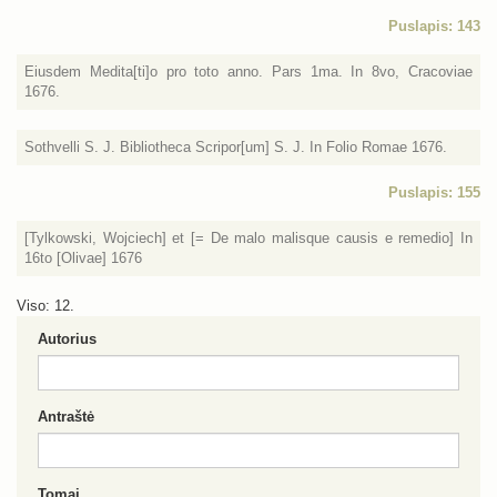
Puslapis: 143
Eiusdem Medita[ti]o pro toto anno. Pars 1ma. In 8vo, Cracoviae
1676.
Sothvelli S. J. Bibliotheca Scripor[um] S. J. In Folio Romae 1676.
Puslapis: 155
[Tylkowski, Wojciech] et [= De malo malisque causis e remedio] In
16to [Olivae] 1676
Viso: 12.
Autorius
Antraštė
Tomai