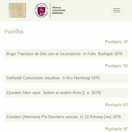
Navigaci
/
Meniu
Paieška
Puslapis: 19
Bugis Tractatus de Deo uno et Incarnatione. In Folio. Budrigali 1676.
Puslapis: 53
Gaffarelli Curiositates inauditae. In 8vo Hamburgi 1676.
Ejusdem Idem opus. Ibidem et eodem Anno [i. e. 1676]
Puslapis: 63
Eiusdem [Hermann] Pia Desideria animae. In 12 Antverp.[iae] 1676
Puslapis: 97