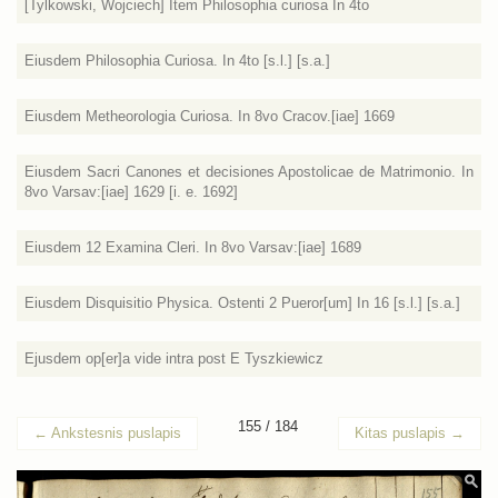
[Tylkowski, Wojciech] Item Philosophia curiosa In 4to
Eiusdem Philosophia Curiosa. In 4to [s.l.] [s.a.]
Eiusdem Metheorologia Curiosa. In 8vo Cracov.[iae] 1669
Eiusdem Sacri Canones et decisiones Apostolicae de Matrimonio. In
8vo Varsav:[iae] 1629 [i. e. 1692]
Eiusdem 12 Examina Cleri. In 8vo Varsav:[iae] 1689
Eiusdem Disquisitio Physica. Ostenti 2 Pueror[um] In 16 [s.l.] [s.a.]
Ejusdem op[er]a vide intra post E Tyszkiewicz
155 / 184
←
Ankstesnis puslapis
Kitas puslapis
→