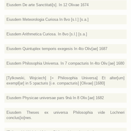
Eiusdem De arte Sanctitati[s]. In 12 Olivae 1674
Eiusdem Meteorologia Curiosa In 8vo [s.l.] [s.a.]
Eiusdem Arithmetica Curiosa. In 8vo [s.l.] [s.a.]
Eiusdem Quintuplex temporis exegesis In 4to Oliv[ae] 1687
Eiusdem Philosophia Universa. In 7 compacturis In 4to Oliv.[ae] 1680
[Tylkowski, Wojciech] [= Philosophia Universa] Et alter[um]
exempl[ar] in 5 ɔpacturis [i.e. compacturis] [Olivae] [1680]
Eiusdem Physicae universae pars 9ná In 8 Oliv.[ae] 1682
Eiusdem Theses ex universa Philosophia vide Lochneri
conclus[io]nes.