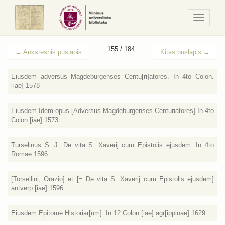
Navigaci
/
Meniu
155 / 184
←
Ankstesnis puslapis
Kitas puslapis
→
Eiusdem adversus Magdeburgenses Centu[ri]atores. In 4to Colon.
[iae] 1578
Eiusdem Idem opus [Adversus Magdeburgenses Centuriatores] In 4to
Colon.[iae] 1573
Turselinus S. J. De vita S. Xaverij cum Epistolis ejusdem. In 4to
Romae 1596
[Torsellini, Orazio] et [= De vita S. Xaverij cum Epistolis ejusdem]
antverp:[iae] 1596
Eiusdem Epitome Historiar[um]. In 12 Colon:[iae] agr[ippinae] 1629