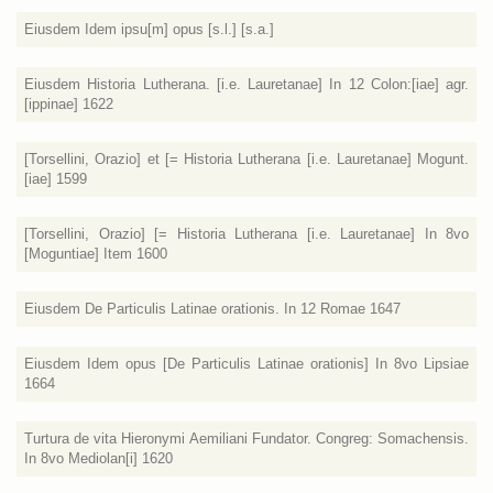
Eiusdem Idem ipsu[m] opus [s.l.] [s.a.]
Eiusdem Historia Lutherana. [i.e. Lauretanae] In 12 Colon:[iae] agr.
[ippinae] 1622
[Torsellini, Orazio] et [= Historia Lutherana [i.e. Lauretanae] Mogunt.
[iae] 1599
[Torsellini, Orazio] [= Historia Lutherana [i.e. Lauretanae] In 8vo
[Moguntiae] Item 1600
Eiusdem De Particulis Latinae orationis. In 12 Romae 1647
Eiusdem Idem opus [De Particulis Latinae orationis] In 8vo Lipsiae
1664
Turtura de vita Hieronymi Aemiliani Fundator. Congreg: Somachensis.
In 8vo Mediolan[i] 1620