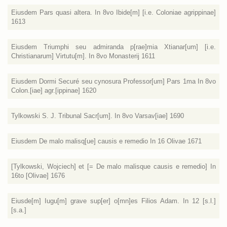
Eiusdem Pars quasi altera. In 8vo Ibide[m] [i.e. Coloniae agrippinae]
1613
Eiusdem Triumphi seu admiranda p[rae]mia Xtianar[um] [i.e.
Christianarum] Virtutu[m]. In 8vo Monasterij 1611
Eiusdem Dormi Securé seu cynosura Professor[um] Pars 1ma In 8vo
Colon.[iae] agr.[ippinae] 1620
Tylkowski S. J. Tribunal Sacr[um]. In 8vo Varsav[iae] 1690
Eiusdem De malo malisq[ue] causis e remedio In 16 Olivae 1671
[Tylkowski, Wojciech] et [= De malo malisque causis e remedio] In
16to [Olivae] 1676
Eiusde[m] Iugu[m] grave sup[er] o[mn]es Filios Adam. In 12 [s.l.]
[s.a.]