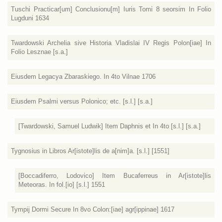
Tuschi Practicar[um] Conclusionu[m] Iuris Tomi 8 seorsim In Folio
Lugduni 1634
Twardowski Archelia sive Historia Vladislai IV Regis Polon[iae] In
Folio Lesznae [s.a.]
Eiusdem Legacya Zbaraskiego. In 4to Vilnae 1706
Eiusdem Psalmi versus Polonico; etc. [s.l.] [s.a.]
[Twardowski, Samuel Ludwik] Item Daphnis et In 4to [s.l.] [s.a.]
Tygnosius in Libros Ar[istote]lis de a[nim]a. [s.l.] [1551]
[Boccadiferro, Lodovico] Item Bucaferreus in Ar[istote]lis
Meteoras. In fol.[io] [s.l.] 1551
Tympij Dormi Secure In 8vo Colon:[iae] agr[ippinae] 1617