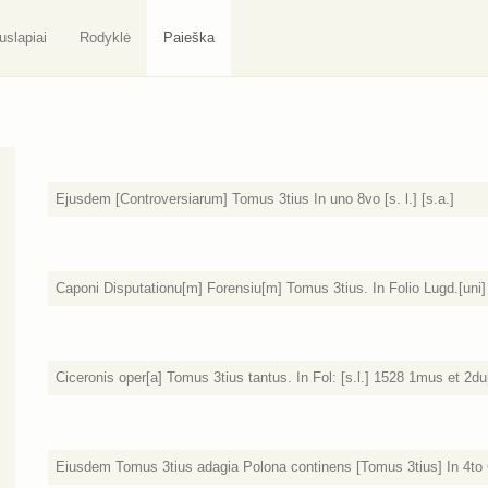
uslapiai
Rodyklė
Paieška
Ejusdem [Controversiarum] Tomus 3tius In uno 8vo [s. l.] [s.a.]
Caponi Disputationu[m] Forensiu[m] Tomus 3tius. In Folio Lugd.[uni
Ciceronis oper[a] Tomus 3tius tantus. In Fol: [s.l.] 1528 1mus et 2du
Eiusdem Tomus 3tius adagia Polona continens [Tomus 3tius] In 4to Cr