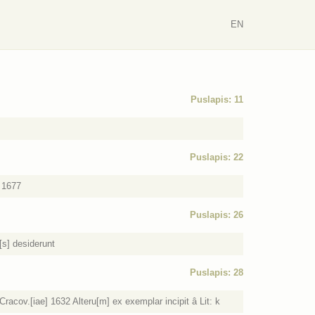
EN
Puslapis: 11
Puslapis: 22
] 1677
Puslapis: 26
[s] desiderunt
Puslapis: 28
acov.[iae] 1632 Alteru[m] ex exemplar incipit â Lit: k