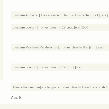
Eiusdem Authoris. [Jus canonicum] Tomus 3tius tantum. [s.l.] [s.a.]
Eiusdem operu[m] Tomus 3tius. In 12 Lugd.[uni] 1550
Eiusdem Vitar[um] Paralellar[um]. Tomus 3tius In 8vo [s.l.] [s.a.]
Eiusdem oper[um] Tomus 3tius. In 12. [S.l.] [s.a.]
Thuani Historiar[um] sui temporis Tomus 3tius In Folio Francofurti 1
Viso: 9.