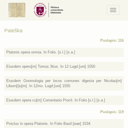
Navigaci
/
Meniu
Paieška
Puslapis: 116
Platonis opera omnia. In Folio. [s.l.] [s.a.]
Eiusdem operu[m] Tomus 3tius. In 12 Lugd.[uni] 1550
Eiusdem Gnomologia per locos comunes digesta per Nicolau[m]
Liburn[i]u[m]. In 12mo. Lugd.[uni] 1555
Eiusdem opera cu[m] Comentario Procli. In Folio [s.l.] [s.a.]
Puslapis: 119
Proclus in opera Platonis. In Folio Basil:[eae] 1534.