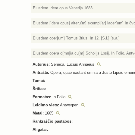
Eiusdem Idem opus Venetijs 1683.
Eiusdem [idem opus] alteru[m] exempl[ar] lacer[um] In 8vo. 
Eiusdem oper[um] Tomus 3tius. In 12. [S.l.] [s.a.]
Eiusdem opera o[mn]ia cu[m] Scholijs Lpsij. In Folio. Antv
Autorius:
Seneca, Lucius Annaeus
Antraštė:
Opera, quae exstant omnia a Justo Lipsio emendat
Tomai:
Šriftas:
Formatas:
In Folio
Leidimo vieta:
Antwerpen
Metai:
1605
Rankraščio pastabos:
Aligatai: