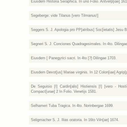
Eiusdem Historia Seraphica. In uno Folio. Antverp[iae] 161
Segeberge: vide Tilanus [vero Tilmanus!]
Seggers S. J. Apologia pro PP[atribus] Soc[ietatis] Jesu Be
Segneri S. J. Conciones Quadragesimales. In 4to. Dilinga
Eiusdem [ Panegyrici sacri. In 4to [?} Dilingae 1703.
Eiusdem Devot[us] Mariae virginis. In 12 Colon[iae] Agrip[
De Seguisio [!] Cardin[alis] Histiensis [!] [vero - Host
Compact[urae] 2 In Folio. Venetijs 1581.
Selhameri Tuba Tragica. In 4to. Norinbergae 1699.
Seligmacher S. J. Ilias oratoria. In 16to Viln[ae] 1674.