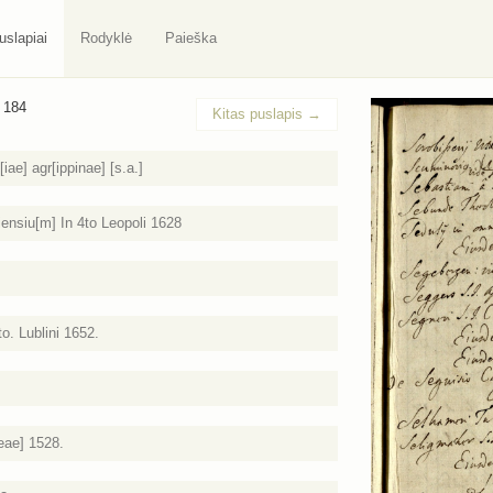
uslapiai
Rodyklė
Paieška
/ 184
Kitas puslapis
→
ae] agr[ippinae] [s.a.]
ensiu[m] In 4to Leopoli 1628
o. Lublini 1652.
eae] 1528.