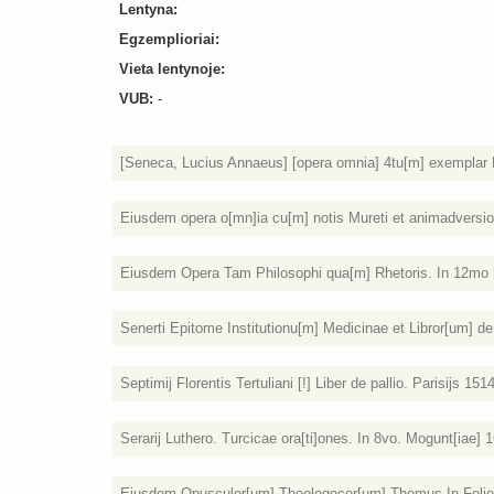
Lentyna:
Egzemplioriai:
Vieta lentynoje:
VUB:
-
[Seneca, Lucius Annaeus] [opera omnia] 4tu[m] exemplar P
Eiusdem opera o[mn]ia cu[m] notis Mureti et animadversioni
Eiusdem Opera Tam Philosophi qua[m] Rhetoris. In 12mo [
Senerti Epitome Institutionu[m] Medicinae et Libror[um] d
Septimij Florentis Tertuliani [!] Liber de pallio. Parisijs 1514
Serarij Luthero. Turcicae ora[ti]ones. In 8vo. Mogunt[iae] 1
Eiusdem Opusculor[um] Theologocor[um] Thomus In Folio