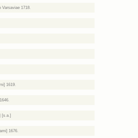
o Varsaviae 1718.
mi] 1619.
 1646.
 [s.a.]
ami] 1676.