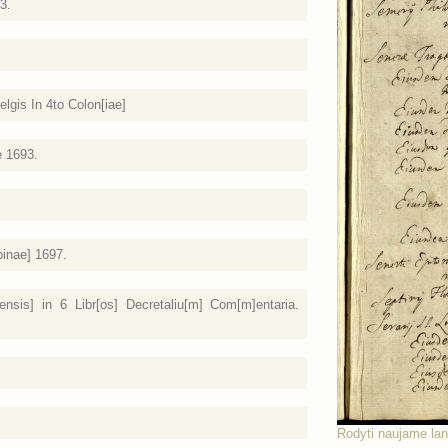
3.
lgis In 4to Colon[iae]
e 1693.
pinae] 1697.
iensis] in 6 Libr[os] Decretaliu[m] Com[m]entaria.
Rodyti naujame la