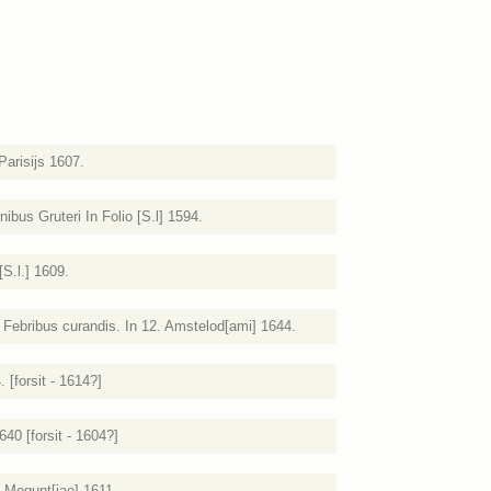
arisijs 1607.
bus Gruteri In Folio [S.l] 1594.
S.l.] 1609.
e Febribus curandis. In 12. Amstelod[ami] 1644.
. [forsit - 1614?]
640 [forsit - 1604?]
 Mogunt[iae] 1611.