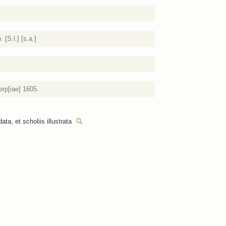
[S.l.] [s.a.]
erp[iae] 1605.
a, et scholiis illustrata