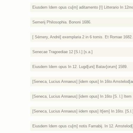
Eiusdem Idem opus cu[m] aditamento [!] Litterario In 12m
Semerij Philosophia. Bononi 1686.
[ Sémery, André] exemplaria 2 in 6 tomis. Et Romae 1682.
Senecae Tragoediae 12 [S.l.] [s.a.]
Eiusdem Idem opus In 12. Lugd[uni] Batav[orum] 1589.
[Seneca, Lucius Annaeus] [idem opus] In 16to Amstelod[a
[Seneca, Lucius Annaeus] [idem opus] In 16to [S. l.] Item
[Seneca, Lucius Annaeus] iidem opus] It[em] In 16to. [S.l.]
Eiusdem Idem opus cu[m] notis Farnabij. In 12. Amstelod[