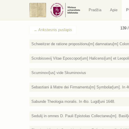
Pradžia
Apie
P
139 
←
Ankstesnis puslapis
Schweitzer de ratione propositionu[m] damnataru[m] Colon[i
Scrobissevij Vitae Eposcopor[um] Halicensi[um] et Leopoli
Scuminovi[us] vide Skuminovius
Sebastiani â Matre dei Firmamentu[m] Symbolar[um]. In 4t
Sabunde Theologia moralis. In 4to. Lugd[uni 1648.
Sedulij in omnes D. Pauli Epistolas Collectaneu[m]. Basil[