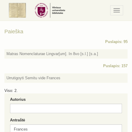
Navigaci
/
Meniu
Paieška
Puslapis: 95
Matras Nomenclaturae Lingvar[um]. In 8vo [s.l.] [s.a.]
Puslapis: 157
Urrutigoyti Semitu vide Frances
Viso: 2.
Autorius
Antraštė