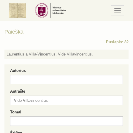
Navigaci
/
Meniu
Paieška
Puslapis: 82
Laurentius a Villa-Vincentius. Vide Villavincentius.
Autorius
Antraštė
Tomai
Šriftas