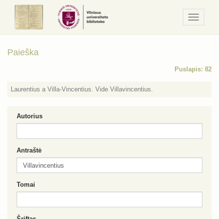
Navigaci
/
Meniu
Paieška
Puslapis: 82
Laurentius a Villa-Vincentius. Vide Villavincentius.
Autorius
Antraštė
Tomai
Šriftas