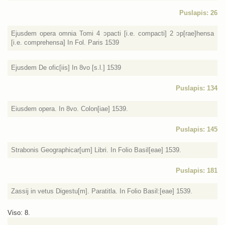
Puslapis: 26
Ejusdem opera omnia Tomi 4 ɔpacti [i.e. compacti] 2 ɔp[rae]hensa
[i.e. comprehensa] In Fol. Paris 1539
Ejusdem De ofic[iis] In 8vo [s.l.] 1539
Puslapis: 134
Eiusdem opera. In 8vo. Colon[iae] 1539.
Puslapis: 145
Strabonis Geographicar[um] Libri. In Folio Basil[eae] 1539.
Puslapis: 181
Zassij in vetus Digestu[m]. Paratitla. In Folio Basil:[eae] 1539.
Viso: 8.