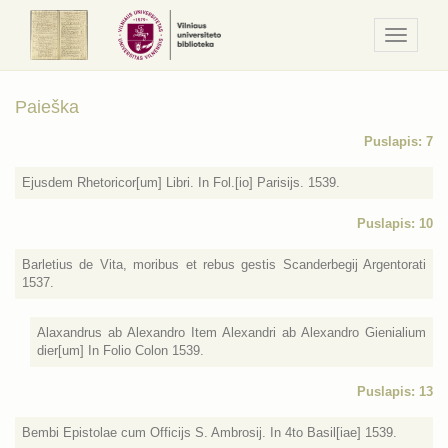
Navigaci
/
Meniu
Paieška
Puslapis: 7
Ejusdem Rhetoricor[um] Libri. In Fol.[io] Parisijs. 1539.
Puslapis: 10
Barletius de Vita, moribus et rebus gestis Scanderbegij Argentorati
1537.
Alaxandrus ab Alexandro Item Alexandri ab Alexandro Gienialium
dier[um] In Folio Colon 1539.
Puslapis: 13
Bembi Epistolae cum Officijs S. Ambrosij. In 4to Basil[iae] 1539.