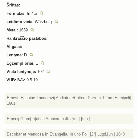
Šriftas:
Formatas:
In 4to
Leidimo vieta:
Würzburg
Metai:
1659
Rankraščio pastabos:
Aligatai:
Lentyna:
D
Egzemplioriai:
1
Vieta lentynoje:
102
VUB:
BAV 9.5.19
Ernesti Hassiae Landgravij Audiatur et altera Pars In 12mo [Herbipoli]
1661
Erpenij Gram[m]atica Arabica In 4to [s.l.] [s.a.]
Escobar et Mendosa In Evangelia. In uno Fol. [2°] Lugd.[uni] 1648