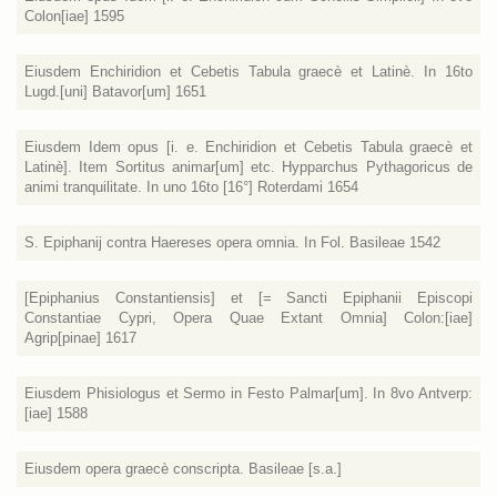
Colon[iae] 1595
Eiusdem Enchiridion et Cebetis Tabula graecè et Latinè. In 16to
Lugd.[uni] Batavor[um] 1651
Eiusdem Idem opus [i. e. Enchiridion et Cebetis Tabula graecè et
Latinè]. Item Sortitus animar[um] etc. Hypparchus Pythagoricus de
animi tranquilitate. In uno 16to [16°] Roterdami 1654
S. Epiphanij contra Haereses opera omnia. In Fol. Basileae 1542
[Epiphanius Constantiensis] et [= Sancti Epiphanii Episcopi
Constantiae Cypri, Opera Quae Extant Omnia] Colon:[iae]
Agrip[pinae] 1617
Eiusdem Phisiologus et Sermo in Festo Palmar[um]. In 8vo Antverp:
[iae] 1588
Eiusdem opera graecè conscripta. Basileae [s.a.]