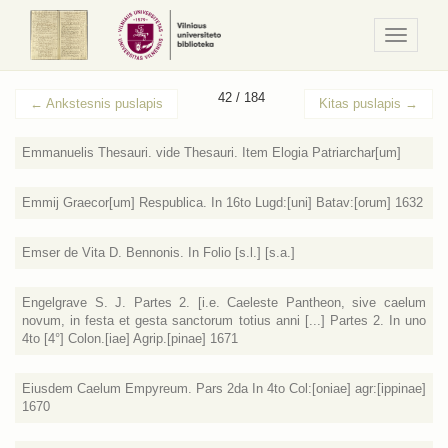
Navigaci
/
Meniu
42 / 184
←
Ankstesnis puslapis
Kitas puslapis
→
Emmanuelis Thesauri. vide Thesauri. Item Elogia Patriarchar[um]
Emmij Graecor[um] Respublica. In 16to Lugd:[uni] Batav:[orum] 1632
Emser de Vita D. Bennonis. In Folio [s.l.] [s.a.]
Engelgrave S. J. Partes 2. [i.e. Caeleste Pantheon, sive caelum
novum, in festa et gesta sanctorum totius anni [...] Partes 2. In uno
4to [4°] Colon.[iae] Agrip.[pinae] 1671
Eiusdem Caelum Empyreum. Pars 2da In 4to Col:[oniae] agr:[ippinae]
1670