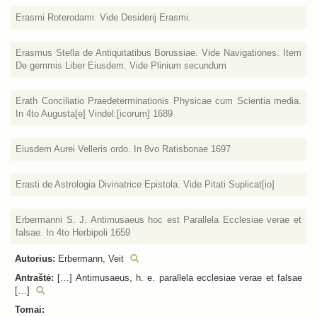
Erasmi Roterodami. Vide Desiderij Erasmi.
Erasmus Stella de Antiquitatibus Borussiae. Vide Navigationes. Item
De gemmis Liber Eiusdem. Vide Plinium secundum
Erath Conciliatio Praedeterminationis Physicae cum Scientia media.
In 4to Augusta[e] Vindel:[icorum] 1689
Eiusdem Aurei Velleris ordo. In 8vo Ratisbonae 1697
Erasti de Astrologia Divinatrice Epistola. Vide Pitati Suplicat[io]
Erbermanni S. J. Antimusaeus hoc est Parallela Ecclesiae verae et
falsae. In 4to Herbipoli 1659
Autorius:
Erbermann, Veit
Antraštė:
[…] Antimusaeus, h. e. parallela ecclesiae verae et falsae
[…]
Tomai: