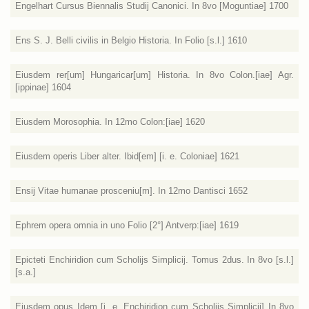
Engelhart Cursus Biennalis Studij Canonici. In 8vo [Moguntiae] 1700
Ens S. J. Belli civilis in Belgio Historia. In Folio [s.l.] 1610
Eiusdem rer[um] Hungaricar[um] Historia. In 8vo Colon.[iae] Agr.
[ippinae] 1604
Eiusdem Morosophia. In 12mo Colon:[iae] 1620
Eiusdem operis Liber alter. Ibid[em] [i. e. Coloniae] 1621
Ensij Vitae humanae prosceniu[m]. In 12mo Dantisci 1652
Ephrem opera omnia in uno Folio [2°] Antverp:[iae] 1619
Epicteti Enchiridion cum Scholijs Simplicij. Tomus 2dus. In 8vo [s.l.]
[s.a.]
Eiusdem opus Idem [i. e. Enchiridion cum Scholiis Simplicii] In 8vo