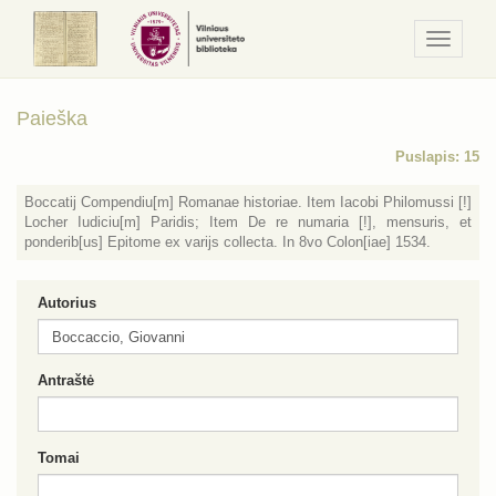
Navigaci
/
Meniu
Paieška
Puslapis: 15
Boccatij Compendiu[m] Romanae historiae. Item Iacobi Philomussi [!]
Locher Iudiciu[m] Paridis; Item De re numaria [!], mensuris, et
ponderib[us] Epitome ex varijs collecta. In 8vo Colon[iae] 1534.
Autorius
Antraštė
Tomai