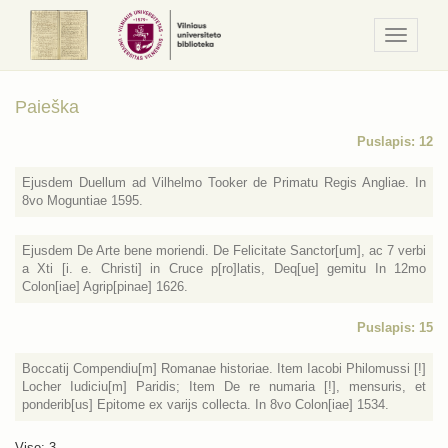
Navigaci
/
Meniu
Paieška
Puslapis: 12
Ejusdem Duellum ad Vilhelmo Tooker de Primatu Regis Angliae. In
8vo Moguntiae 1595.
Ejusdem De Arte bene moriendi. De Felicitate Sanctor[um], ac 7 verbi
a Xti [i. e. Christi] in Cruce p[ro]latis, Deq[ue] gemitu In 12mo
Colon[iae] Agrip[pinae] 1626.
Puslapis: 15
Boccatij Compendiu[m] Romanae historiae. Item Iacobi Philomussi [!]
Locher Iudiciu[m] Paridis; Item De re numaria [!], mensuris, et
ponderib[us] Epitome ex varijs collecta. In 8vo Colon[iae] 1534.
Viso: 3.