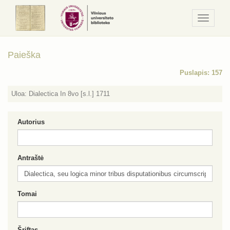
Navigaci
/
Meniu
Paieška
Puslapis: 157
Uloa: Dialectica In 8vo [s.l.] 1711
Autorius
Antraštė
Tomai
Šriftas