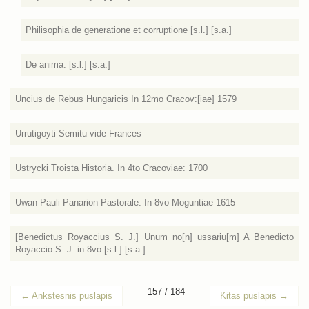
Philisophia de generatione et corruptione [s.l.] [s.a.]
De anima. [s.l.] [s.a.]
Uncius de Rebus Hungaricis In 12mo Cracov:[iae] 1579
Urrutigoyti Semitu vide Frances
Ustrycki Troista Historia. In 4to Cracoviae: 1700
Uwan Pauli Panarion Pastorale. In 8vo Moguntiae 1615
[Benedictus Royaccius S. J.] Unum no[n] ussariu[m] A Benedicto
Royaccio S. J. in 8vo [s.l.] [s.a.]
157 / 184
←
Ankstesnis puslapis
Kitas puslapis
→