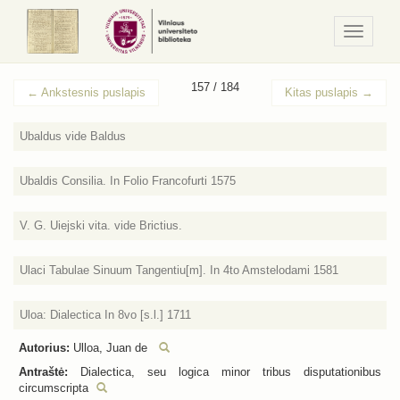
Navigaci
/
Meniu
157 / 184
←
Ankstesnis puslapis
Kitas puslapis
→
Ubaldus vide Baldus
Ubaldis Consilia. In Folio Francofurti 1575
V. G. Uiejski vita. vide Brictius.
Ulaci Tabulae Sinuum Tangentiu[m]. In 4to Amstelodami 1581
Uloa: Dialectica In 8vo [s.l.] 1711
Autorius:
Ulloa, Juan de
Antraštė:
Dialectica, seu logica minor tribus disputationibus
circumscripta