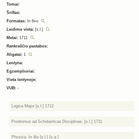
Tomai:
Šriftas:
Formatas:
In 8vo
Leidimo vieta:
[s.l.]
Metai:
1711
Rankraščio pastabos:
Aligatai:
1
Lentyna:
Egzemplioriai:
Vieta lentynoje:
VUB:
-
Logica Major [s.l.] 1712
Prodromus ad Scholasticas Disciplinas. [s.l.] 1711
Physica. In 4to [s.l.] [s.a.]