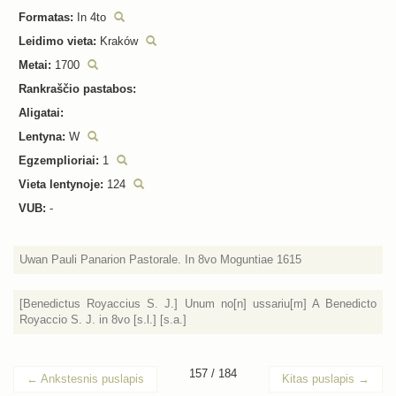
Formatas:
In 4to
Leidimo vieta:
Kraków
Metai:
1700
Rankraščio pastabos:
Aligatai:
Lentyna:
W
Egzemplioriai:
1
Vieta lentynoje:
124
VUB:
-
Uwan Pauli Panarion Pastorale. In 8vo Moguntiae 1615
[Benedictus Royaccius S. J.] Unum no[n] ussariu[m] A Benedicto
Royaccio S. J. in 8vo [s.l.] [s.a.]
157 / 184
←
Ankstesnis puslapis
Kitas puslapis
→