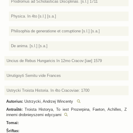
Prodromus ad Scholasticas Disciplinas. [s.l.] 1711
Physica. In 4to [s.l.] [s.a.]
Philisophia de generatione et corruptione [s.l.] [s.a.]
De anima. [s.l.] [s.a.]
Uncius de Rebus Hungaricis In 12mo Cracov:[iae] 1579
Urrutigoyti Semitu vide Frances
Ustrycki Troista Historia. In 4to Cracoviae: 1700
Autorius:
Ustrzycki, Andrzej Wincenty
Antraštė:
Troista Historya, To iest Prozerpina, Faeton, Achilles, Z
innemi drobnieyszemi edycyami
Tomai:
Šriftas: