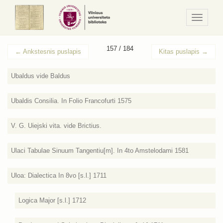
Navigaci
/
Meniu
157 / 184
←
Ankstesnis puslapis
Kitas puslapis
→
Ubaldus vide Baldus
Ubaldis Consilia. In Folio Francofurti 1575
V. G. Uiejski vita. vide Brictius.
Ulaci Tabulae Sinuum Tangentiu[m]. In 4to Amstelodami 1581
Uloa: Dialectica In 8vo [s.l.] 1711
Logica Major [s.l.] 1712