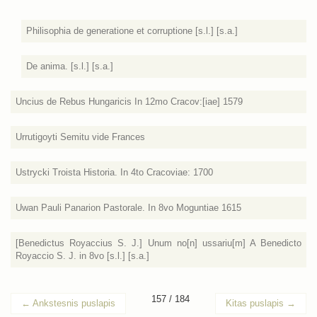
Philisophia de generatione et corruptione [s.l.] [s.a.]
De anima. [s.l.] [s.a.]
Uncius de Rebus Hungaricis In 12mo Cracov:[iae] 1579
Urrutigoyti Semitu vide Frances
Ustrycki Troista Historia. In 4to Cracoviae: 1700
Uwan Pauli Panarion Pastorale. In 8vo Moguntiae 1615
[Benedictus Royaccius S. J.] Unum no[n] ussariu[m] A Benedicto
Royaccio S. J. in 8vo [s.l.] [s.a.]
157 / 184
←
Ankstesnis puslapis
Kitas puslapis
→