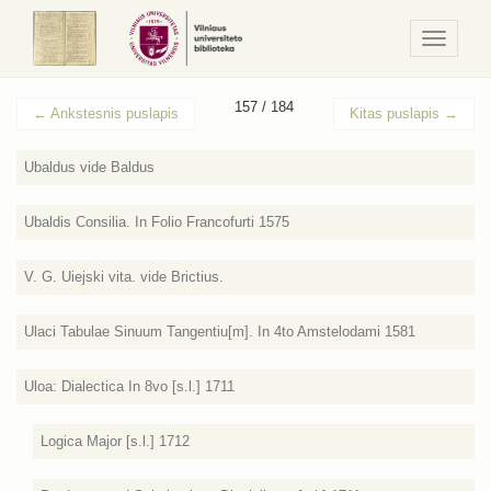
Navigaci
/
Meniu
157 / 184
←
Ankstesnis puslapis
Kitas puslapis
→
Ubaldus vide Baldus
Ubaldis Consilia. In Folio Francofurti 1575
V. G. Uiejski vita. vide Brictius.
Ulaci Tabulae Sinuum Tangentiu[m]. In 4to Amstelodami 1581
Uloa: Dialectica In 8vo [s.l.] 1711
Logica Major [s.l.] 1712