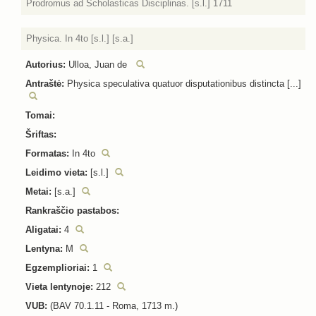
Prodromus ad Scholasticas Disciplinas. [s.l.] 1711
Physica. In 4to [s.l.] [s.a.]
Autorius:
Ulloa, Juan de
Antraštė:
Physica speculativa quatuor disputationibus distincta [...]
Tomai:
Šriftas:
Formatas:
In 4to
Leidimo vieta:
[s.l.]
Metai:
[s.a.]
Rankraščio pastabos:
Aligatai:
4
Lentyna:
M
Egzemplioriai:
1
Vieta lentynoje:
212
VUB:
(BAV 70.1.11 - Roma, 1713 m.)