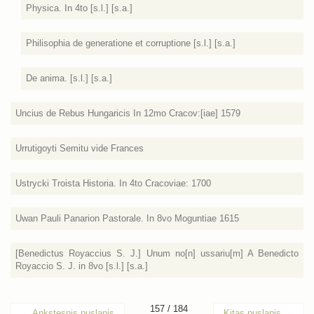
Physica. In 4to [s.l.] [s.a.]
Philisophia de generatione et corruptione [s.l.] [s.a.]
De anima. [s.l.] [s.a.]
Uncius de Rebus Hungaricis In 12mo Cracov:[iae] 1579
Urrutigoyti Semitu vide Frances
Ustrycki Troista Historia. In 4to Cracoviae: 1700
Uwan Pauli Panarion Pastorale. In 8vo Moguntiae 1615
[Benedictus Royaccius S. J.] Unum no[n] ussariu[m] A Benedicto
Royaccio S. J. in 8vo [s.l.] [s.a.]
157 / 184
←
Ankstesnis puslapis
Kitas puslapis
→