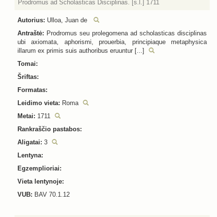
Prodromus ad Scholasticas Disciplinas. [s.l.] 1711
Autorius:
Ulloa, Juan de
Antraštė:
Prodromus seu prolegomena ad scholasticas disciplinas
ubi axiomata, aphorismi, prouerbia, principiaque metaphysica
illarum ex primis suis authoribus eruuntur [...]
Tomai:
Šriftas:
Formatas:
Leidimo vieta:
Roma
Metai:
1711
Rankraščio pastabos:
Aligatai:
3
Lentyna:
Egzemplioriai:
Vieta lentynoje:
VUB:
BAV 70.1.12