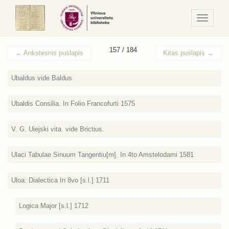
Navigaci
/
Meniu
157 / 184
←
Ankstesnis puslapis
Kitas puslapis
→
Ubaldus vide Baldus
Ubaldis Consilia. In Folio Francofurti 1575
V. G. Uiejski vita. vide Brictius.
Ulaci Tabulae Sinuum Tangentiu[m]. In 4to Amstelodami 1581
Uloa: Dialectica In 8vo [s.l.] 1711
Logica Major [s.l.] 1712