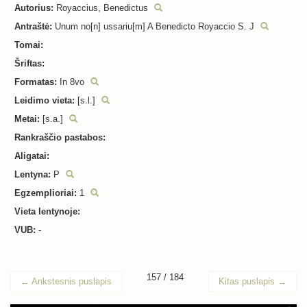
Autorius:
Royaccius, Benedictus
Antraštė:
Unum no[n] ussariu[m] A Benedicto Royaccio S. J
Tomai:
Šriftas:
Formatas:
In 8vo
Leidimo vieta:
[s.l.]
Metai:
[s.a.]
Rankraščio pastabos:
Aligatai:
Lentyna:
P
Egzemplioriai:
1
Vieta lentynoje:
VUB:
-
157 / 184
←
Ankstesnis puslapis
Kitas puslapis
→