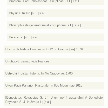
Prodromus ad Scholasticas Disciplinas. [s.l.] 1711
Physica. In 4to [s.l.] [s.a.]
Philisophia de generatione et corruptione [s.l.] [s.a.]
De anima. [s.l.] [s.a.]
Uncius de Rebus Hungaricis In 12mo Cracov:[iae] 1579
Urrutigoyti Semitu vide Frances
Ustrycki Troista Historia. In 4to Cracoviae: 1700
Uwan Pauli Panarion Pastorale. In 8vo Moguntiae 1615
[Benedictus Royaccius S. J.] Unum no[n] ussariu[m] A Benedicto
Royaccio S. J. in 8vo [s.l.] [s.a.]