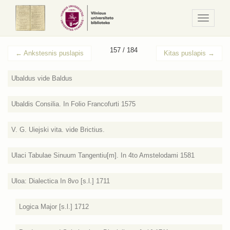
Navigaci
/
Meniu
157 / 184
←
Ankstesnis puslapis
Kitas puslapis
→
Ubaldus vide Baldus
Ubaldis Consilia. In Folio Francofurti 1575
V. G. Uiejski vita. vide Brictius.
Ulaci Tabulae Sinuum Tangentiu[m]. In 4to Amstelodami 1581
Uloa: Dialectica In 8vo [s.l.] 1711
Logica Major [s.l.] 1712