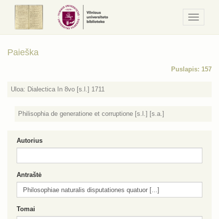
Navigaci
/
Meniu
Paieška
Puslapis: 157
Uloa: Dialectica In 8vo [s.l.] 1711
Philisophia de generatione et corruptione [s.l.] [s.a.]
Autorius
Antraštė
Tomai