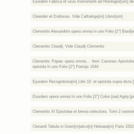
Eiusdem Fabrica et usus Instrumenti ad Horologior[um] d
Cleander et Endoxius. Vide Cathalogu[m] Libror[um]
Clementis Alexandrini opera omnia in uno Folio [2°] Basil[
Clementis Claudij. Vide Claudij Clementis
Clementis Papae opera omnia… Item Canones Apostoloru
epistola In uno Folio [2°] Parisijs 1544
Ejusdem Recognitionu[m] Libri 10. et epistola supra dicta [s
Eiusdem opera omnia In uno Folio [2°] Colon.[iae] Agrip.[p
Clementis XI Epistolae et brevia selectiora. Tomi 2 seors
Clenardi Tabula in Gram[m]atice[n] Hebraea[m] Paris 1552