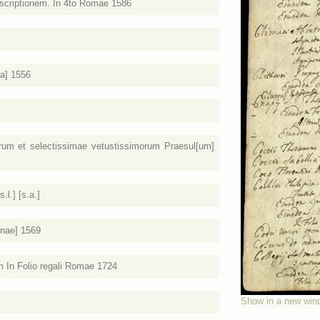
escriptionem. In 4to Romae 1586
ea] 1556
m et selectissimae vetustissimorum Praesul[um]
.l.] [s.a.]
inae] 1569
im In Folio regali Romae 1724
Show in a new win