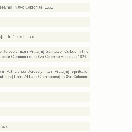
aea[m]] In 8vo Col:[oniae] 1561
] In 4to [s.l.] [s.a.]
e Jerosolymitani Pratu[m] Spirituale, Quibus in fine
o Abbate Clumiacensi In 8vo Coloniae Agripinae 1624
ij Patriarchae Jerosolymitani Pratu[m] Spirituale,
. Auth[ore] Petro Abbate Clumiacensi] In 8vo Coloniae
[s.a.]