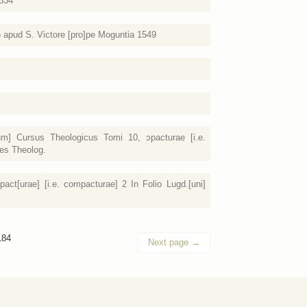
1534
io apud S. Victore [pro]pe Moguntia 1549
rum] Cursus Theologicus Tomi 10, ɔpacturae [i.e.
les Theolog.
act[urae] [i.e. compacturae] 2 In Folio Lugd.[uni]
184
Next page
→