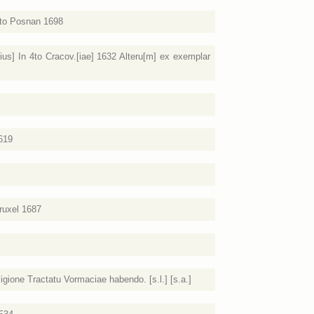
4to Posnan 1698
s] In 4to Cracov.[iae] 1632 Alteru[m] ex exemplar
619
Bruxel 1687
gione Tractatu Vormaciae habendo. [s.l.] [s.a.]