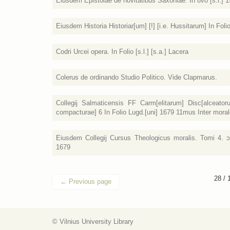
Eiusdem Epistolae de novitatibus Saxoniae. In 8vo [s.l.] 
Eiusdem Historia Historiar[um] [!] [i.e. Hussitarum] In Fol
Codri Urcei opera. In Folio [s.l.] [s.a.] Lacera
Colerus de ordinando Studio Politico. Vide Clapmarus.
Collegij Salmaticensis FF Carm[elitarum] Disc[alceato
compacturae] 6 In Folio Lugd.[uni] 1679 11mus Inter mora
Eiusdem Collegij Cursus Theologicus moralis. Tomi 4. ɔp
1679
28 / 
←
Previous page
© Vilnius University Library