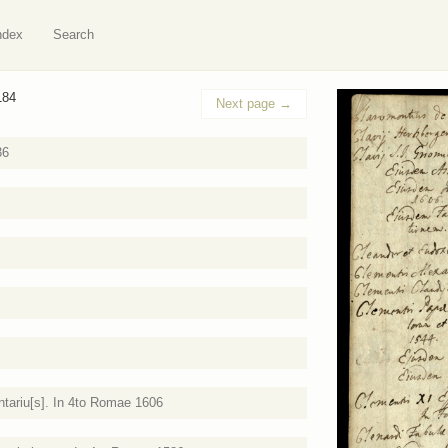
ndex
Search
184
Next page
→
36
ariu[s]. In 4to Romae 1606