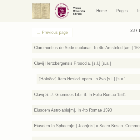
Home
Pages
I
28 / 
←
Previous page
Claromontius de Sede sublunari. In 4to Amstelod:[ami] 16
Clavij Hertzbergensis Prosodia. [s.l.] [s.a.]
[Ἡσίοδος] Item Hesiodi opera. In 8vo [s.l.] [s.a.]
Clavij S. J. Gnomices Libri 8. In Folio Romae 1581
Eiusdem Astrolabiu[m]. In 4to Romae 1593
Eiusdem In Sphaera[m] Joan[nis] a Sacro-Bosco. Comment