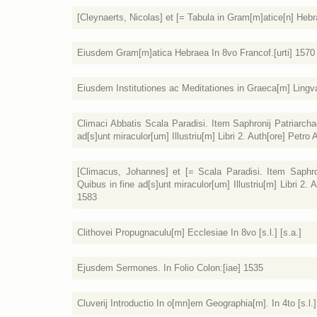
[Cleynaerts, Nicolas] et [= Tabula in Gram[m]atice[n] Hebr
Eiusdem Gram[m]atica Hebraea In 8vo Francof.[urti] 1570
Eiusdem Institutiones ac Meditationes in Graeca[m] Lingva[m
Climaci Abbatis Scala Paradisi. Item Saphronij Patriarcha
ad[s]unt miraculor[um] Illustriu[m] Libri 2. Auth[ore] Petr
[Climacus, Johannes] et [= Scala Paradisi. Item Saphron
Quibus in fine ad[s]unt miraculor[um] Illustriu[m] Libri 2
1583
Clithovei Propugnaculu[m] Ecclesiae In 8vo [s.l.] [s.a.]
Ejusdem Sermones. In Folio Colon:[iae] 1535
Cluverij Introductio In o[mn]em Geographia[m]. In 4to [s.l.] 