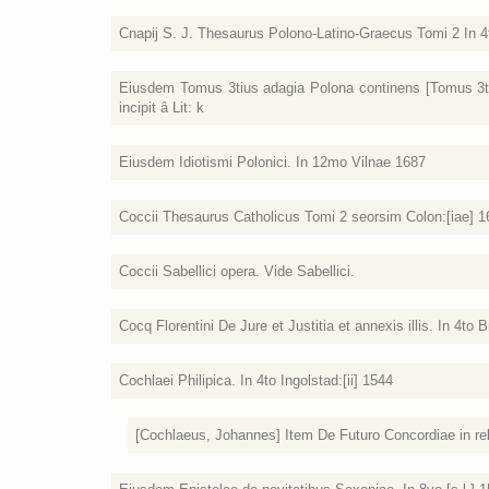
Cnapij S. J. Thesaurus Polono-Latino-Graecus Tomi 2 In 
Eiusdem Tomus 3tius adagia Polona continens [Tomus 3tiu
incipit â Lit: k
Eiusdem Idiotismi Polonici. In 12mo Vilnae 1687
Coccii Thesaurus Catholicus Tomi 2 seorsim Colon:[iae] 1
Coccii Sabellici opera. Vide Sabellici.
Cocq Florentini De Jure et Justitia et annexis illis. In 4to 
Cochlaei Philipica. In 4to Ingolstad:[ii] 1544
[Cochlaeus, Johannes] Item De Futuro Concordiae in reli