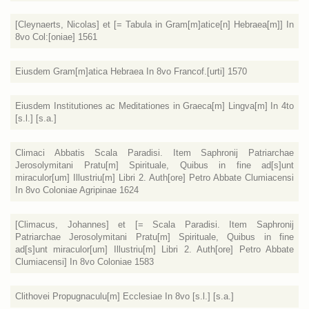
[Cleynaerts, Nicolas] et [= Tabula in Gram[m]atice[n] Hebraea[m]] In
8vo Col:[oniae] 1561
Eiusdem Gram[m]atica Hebraea In 8vo Francof.[urti] 1570
Eiusdem Institutiones ac Meditationes in Graeca[m] Lingva[m] In 4to
[s.l.] [s.a.]
Climaci Abbatis Scala Paradisi. Item Saphronij Patriarchae
Jerosolymitani Pratu[m] Spirituale, Quibus in fine ad[s]unt
miraculor[um] Illustriu[m] Libri 2. Auth[ore] Petro Abbate Clumiacensi
In 8vo Coloniae Agripinae 1624
[Climacus, Johannes] et [= Scala Paradisi. Item Saphronij
Patriarchae Jerosolymitani Pratu[m] Spirituale, Quibus in fine
ad[s]unt miraculor[um] Illustriu[m] Libri 2. Auth[ore] Petro Abbate
Clumiacensi] In 8vo Coloniae 1583
Clithovei Propugnaculu[m] Ecclesiae In 8vo [s.l.] [s.a.]