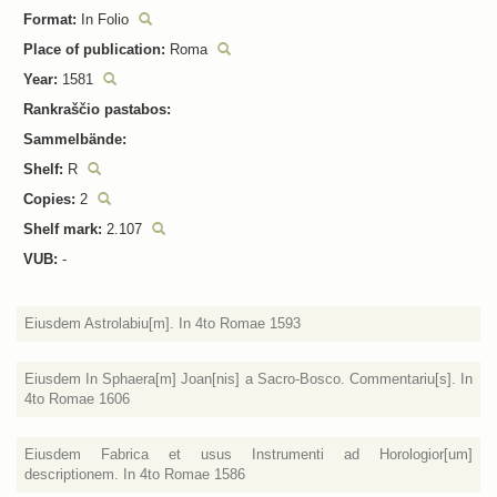
Format:
In Folio
Place of publication:
Roma
Year:
1581
Rankraščio pastabos:
Sammelbände:
Shelf:
R
Copies:
2
Shelf mark:
2.107
VUB:
-
Eiusdem Astrolabiu[m]. In 4to Romae 1593
Eiusdem In Sphaera[m] Joan[nis] a Sacro-Bosco. Commentariu[s]. In
4to Romae 1606
Eiusdem Fabrica et usus Instrumenti ad Horologior[um]
descriptionem. In 4to Romae 1586