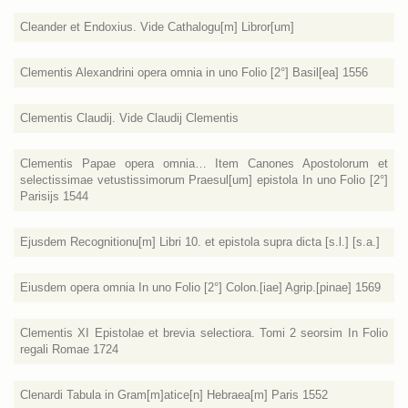
Cleander et Endoxius. Vide Cathalogu[m] Libror[um]
Clementis Alexandrini opera omnia in uno Folio [2°] Basil[ea] 1556
Clementis Claudij. Vide Claudij Clementis
Clementis Papae opera omnia… Item Canones Apostolorum et
selectissimae vetustissimorum Praesul[um] epistola In uno Folio [2°]
Parisijs 1544
Ejusdem Recognitionu[m] Libri 10. et epistola supra dicta [s.l.] [s.a.]
Eiusdem opera omnia In uno Folio [2°] Colon.[iae] Agrip.[pinae] 1569
Clementis XI Epistolae et brevia selectiora. Tomi 2 seorsim In Folio
regali Romae 1724
Clenardi Tabula in Gram[m]atice[n] Hebraea[m] Paris 1552