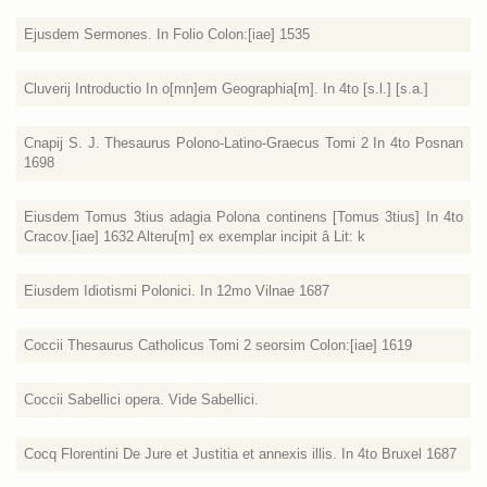
Ejusdem Sermones. In Folio Colon:[iae] 1535
Cluverij Introductio In o[mn]em Geographia[m]. In 4to [s.l.] [s.a.]
Cnapij S. J. Thesaurus Polono-Latino-Graecus Tomi 2 In 4to Posnan
1698
Eiusdem Tomus 3tius adagia Polona continens [Tomus 3tius] In 4to
Cracov.[iae] 1632 Alteru[m] ex exemplar incipit â Lit: k
Eiusdem Idiotismi Polonici. In 12mo Vilnae 1687
Coccii Thesaurus Catholicus Tomi 2 seorsim Colon:[iae] 1619
Coccii Sabellici opera. Vide Sabellici.
Cocq Florentini De Jure et Justitia et annexis illis. In 4to Bruxel 1687