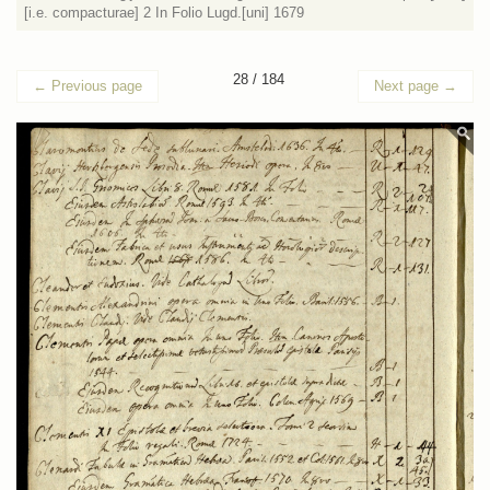
[i.e. compacturae] 2 In Folio Lugd.[uni] 1679
28 / 184
←
Previous page
Next page
→