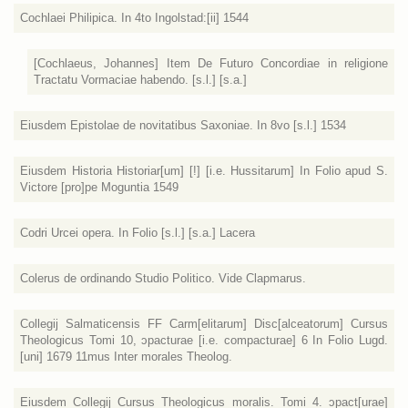
Cochlaei Philipica. In 4to Ingolstad:[ii] 1544
[Cochlaeus, Johannes] Item De Futuro Concordiae in religione
Tractatu Vormaciae habendo. [s.l.] [s.a.]
Eiusdem Epistolae de novitatibus Saxoniae. In 8vo [s.l.] 1534
Eiusdem Historia Historiar[um] [!] [i.e. Hussitarum] In Folio apud S.
Victore [pro]pe Moguntia 1549
Codri Urcei opera. In Folio [s.l.] [s.a.] Lacera
Colerus de ordinando Studio Politico. Vide Clapmarus.
Collegij Salmaticensis FF Carm[elitarum] Disc[alceatorum] Cursus
Theologicus Tomi 10, ɔpacturae [i.e. compacturae] 6 In Folio Lugd.
[uni] 1679 11mus Inter morales Theolog.
Eiusdem Collegij Cursus Theologicus moralis. Tomi 4. ɔpact[urae]