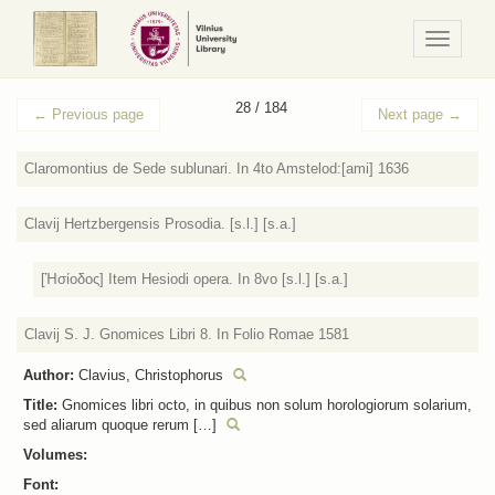
Navigaci
/
Meniu
28 / 184
←
Previous page
Next page
→
Claromontius de Sede sublunari. In 4to Amstelod:[ami] 1636
Clavij Hertzbergensis Prosodia. [s.l.] [s.a.]
[Ἡσίοδος] Item Hesiodi opera. In 8vo [s.l.] [s.a.]
Clavij S. J. Gnomices Libri 8. In Folio Romae 1581
Author:
Clavius, Christophorus
Title:
Gnomices libri octo, in quibus non solum horologiorum solarium,
sed aliarum quoque rerum […]
Volumes:
Font: