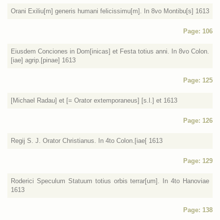
Orani Exiliu[m] generis humani felicissimu[m]. In 8vo Montibu[s] 1613
Page: 106
Eiusdem Conciones in Dom[inicas] et Festa totius anni. In 8vo Colon.
[iae] agrip.[pinae] 1613
Page: 125
[Michael Radau] et [= Orator extemporaneus] [s.l.] et 1613
Page: 126
Regij S. J. Orator Christianus. In 4to Colon.[iae[ 1613
Page: 129
Roderici Speculum Statuum totius orbis terrar[um]. In 4to Hanoviae
1613
Page: 138