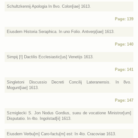
Schultzkennij Apologia In 8vo. Colon[iae] 1613.
Page: 139
Eiusdem Historia Seraphica. In uno Folio. Antverp[iae] 1613.
Page: 140
Simpij [!] Dactilis Ecclesiastic[us] Venetijs 1613.
Page: 141
Singletoni Discussio Decreti Concilij Lateranensis. In 8vo.
Mogunt[iae] 1613.
Page: 147
Szmiglecki S. Jon Nodus Gordius, sueu de vocatione Ministror[um]
Disputatio. In 4to. Ingolstad[ii] 1613.
Eiusdem Verbu[m] Caro-factu[m] est: In 4to. Cracoviae 1613.