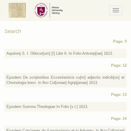
Navigaci
/
Meniu
Search
Page: 5
Aquilonij S. I. Obticor[um] [!] Libri 6. In Folio Antverp[iae] 1613.
Page: 12
Ejusdem De scriptoribus Eccesliasticis cu[m] adjectis indicib[us] et
Chronologia brevi. In 8vo Col[oniae] Agrip[pinae] 1613.
Page: 13
Ejusdem Summa Theologiae In Folio [s.l.] 1613.
Page: 14
Ejusdem Conciones de 4 novissimiss et in Adventu. In 8vo Col[oniae]