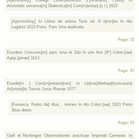
[Αριστοτέλης] Collegii Conimbricensis S.[ocietatis] J.[esu] In
Aristotelis universa[m] Dialectica[m] Com[m]entarij [s.l.] 1622
[Αριστοτέλης] In Libros de anima Tomi nd. 6 o[mn]es In 4to
Lugduni 1613 Porro. Pars 1ma duplicata
Page: 31
Eiusdem Concionu[m] pars 1ma et 2da In uno 8vo [8°] Colon.[iae]
Agrip.[pinae] 1613
Page: 47
Eiusde[m ] Com[m]entarior[um] in Lib[ros]Methap[hysicorum]
Ar[istote]lis Tomus 1mus Romae 1577
[Fonseca, Pedro da] 4tus... omnes In 4to Colon.[iae] 1613 Porro
3tius deest.
Page: 53
Gaill et Myntingeri Observationes practicae Imperiali Camerae. In