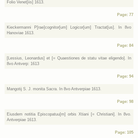
Folio Venet[iis] 1613.
Page: 77
Kieckermanni P[rae]cognitor[um] Logicor[um] Tractat[us]. In 8vo
Hanoviae 1613.
Page: 84
[Lessius, Leonardus] et [= Quaestiones de statu vitae eligendo]. In
8vo Antverp: 1613
Page: 94
Mangotij S. J. monita Sacra. In 8vo Antverpiae 1613.
Page: 98
Eiusdem notitia Episcopatuu[m] orbis Xtiani [= Christiani]. In 8vo.
Antverpiae 1613.
Page: 105