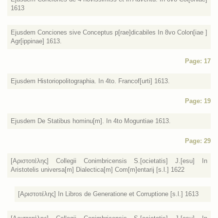
1613
Ejusdem Conciones sive Conceptus p[rae]dicabiles In 8vo Colon[iae ]
Agr[ippinae] 1613.
Page: 17
Ejusdem Historiopolitographia. In 4to. Francof[urti] 1613.
Page: 19
Ejusdem De Statibus hominu[m]. In 4to Moguntiae 1613.
Page: 29
[Αριστοτέλης] Collegii Conimbricensis S.[ocietatis] J.[esu] In
Aristotelis universa[m] Dialectica[m] Com[m]entarij [s.l.] 1622
[Αριστοτέλης] In Libros de Generatione et Corruptione [s.l.] 1613