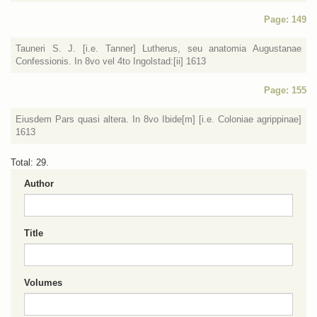
Page: 149
Tauneri S. J. [i.e. Tanner] Lutherus, seu anatomia Augustanae
Confessionis. In 8vo vel 4to Ingolstad:[ii] 1613
Page: 155
Eiusdem Pars quasi altera. In 8vo Ibide[m] [i.e. Coloniae agrippinae]
1613
Total: 29.
Author
Title
Volumes