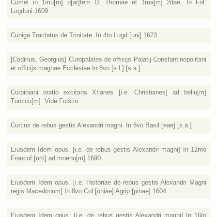
Cumel in 1mu[m] p[ar]tem D. Thomae et 1ma[m] 2dae. In Fol.
Lugduni 1609
Cuniga Tractatus de Trinitate. In 4to Lugd.[uni] 1623
[Codinus, Georgius] Curopalates de officijs Palatij Constantinopolitani
et officijs magnae Ecclesiae In 8vo [s.l.] [s.a.]
Curpiniani oratio excitans Xtianes [i.e. Christianes] ad bellu[m]
Turcicu[m]. Vide Fulstin.
Curtius de rebus gestis Alexandri magni. In 8vo Basil:[eae] [s.a.]
Eiusdem Idem opus. [i.e. de rebus gestis Alexandri magni] In 12mo
Francof:[urti] ad moenu[m] 1690
Eiusdem Idem opus. [i.e. Historiae de rebus gestis Alexandri Magni
regis Macedonum] In 8vo Col:[oniae] Agrip:[pinae] 1604
Eiusdem Idem opus. [i.e. de rebus gestis Alexandri magni] In 16to