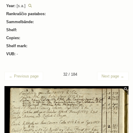
Year:
[s.a.]
Rankraščio pastabos:
Sammelbände:
Shelf:
Copies:
Shelf mark:
VUB:
-
32 / 184
←
Previous page
Next page
→