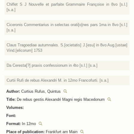
Chiflet S J Nouvelle et parfaite Grammaire Françoise in 8vo [s.l.]
[s.a.]
Ciceronis Commentarius in selectas orati[o]nes pars 1ma in 8vo [s.l.]
[s.a.]
Claus Tragoediae autumnales. S.[ocietatis] J.[esu] in 8vo Aug.[ustae]
Vind.[elicorum] 1753
Da Ceresta[?] praxis confessionum in 4to [s.l.] [s.a.]
Curtii Rufi de rebus Alexandri M. in 12mo Francofurti. [s.a.]
Author:
Curtius Rufus, Quintus
Title:
De rebus gestis Alexandri Magni regis Macedonum
Volumes:
Font:
Format:
In 12mo
Place of publication:
Frankfurt am Main