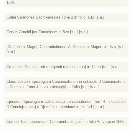
1691
Calini Sermones Sacro-morales Tomi 2 in folio [s.l.] [s.a.]
Corvini Arnoldi jus Canonicum in 8vo [s.l.] [s.a.]
[Domenico Magri] Contradictiones A Dominico Magrio in 8vo [s.l.]
[s.a.]
Crescentii Desideri artes regendi respubl:[icas] in 12mo [s.l.] [s.a.]
Claus Josephi spicilegium Concionatorum in cubiculo D Concionatoris
a Dominius Tomi 4 in voluminibu[s] in Folio [s.l.] [s.a.]
Ejusdem Spicilegium Catechetico concionatorium Tom 4 in cubiculo
D Concio[natoris] a D[omi]nius in volumi in foli [s.l.] [s.a.]
Cornelii Taciti opera cum Commentariis Lipsii in folio Antverpiae 1668