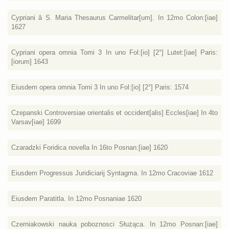
Cypriani â S. Maria Thesaurus Carmelitar[um]. In 12mo Colon:[iae]
1627
Cypriani opera omnia Tomi 3 In uno Fol:[io] [2°] Lutet:[iae] Paris:
[iorum] 1643
Eiusdem opera omnia Tomi 3 In uno Fol:[io] [2°] Paris: 1574
Czepanski Controversiae orientalis et occident[alis] Eccles[iae] In 4to
Varsav[iae] 1699
Czaradzki Foridica novella In 16to Posnan:[iae] 1620
Eiusdem Progressus Juridiciarij Syntagma. In 12mo Cracoviae 1612
Eiusdem Paratitla. In 12mo Posnaniae 1620
Czerniakowski nauka poboznosci Służąca. In 12mo Posnan:[iae]