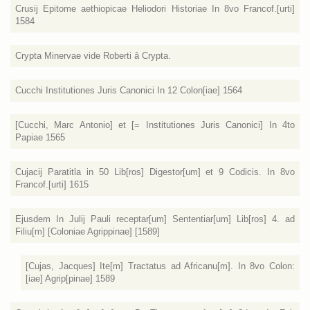
Crusij Epitome aethiopicae Heliodori Historiae In 8vo Francof.[urti]
1584
Crypta Minervae vide Roberti â Crypta.
Cucchi Institutiones Juris Canonici In 12 Colon[iae] 1564
[Cucchi, Marc Antonio] et [= Institutiones Juris Canonici] In 4to
Papiae 1565
Cujacij Paratitla in 50 Lib[ros] Digestor[um] et 9 Codicis. In 8vo
Francof.[urti] 1615
Ejusdem In Julij Pauli receptar[um] Sententiar[um] Lib[ros] 4. ad
Filiu[m] [Coloniae Agrippinae] [1589]
[Cujas, Jacques] Ite[m] Tractatus ad Africanu[m]. In 8vo Colon:
[iae] Agrip[pinae] 1589