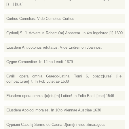
[s.l.] [s.a.]
Curtius Cornelius. Vide Cornelius Curtius
Cydonij S. J. Adversus Robertu[m] Abbatem. In 4to Ingolstad.[ii] 1609
Eiusdem Anticotonus refutatus. Vide Endremon Joannos.
Cygne Comoediae. In 12mo Leodij 1679
Cyrilli opera omnia Graeco-Latina. Tomi 6, ɔpact:[urae] [i.e.
compacturae] 7. In Fol: Lutetiae 1638
Eiusdem opera omnia t[a]ntu[m] Latine! In Folio Basil:[eae] 1546
Eiusdem Apologi morales. In 16to Viennae Austriae 1630
Cypriani Caecilij Sermo de Caena D[omi]ni vide Smaragdus