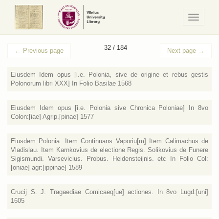
Navigaci
/
Meniu
32 / 184
←
Previous page
Next page
→
Eiusdem Idem opus [i.e. Polonia, sive de origine et rebus gestis
Polonorum libri XXX] In Folio Basilae 1568
Eiusdem Idem opus [i.e. Polonia sive Chronica Poloniae] In 8vo
Colon:[iae] Agrip.[pinae] 1577
Eiusdem Polonia. Item Continuans Vaporiu[m] Item Calimachus de
Vladislau. Item Karnkovius de electione Regis. Solikovius de Funere
Sigismundi. Varsevicius. Probus. Heidensteijnis. etc In Folio Col:
[oniae] agr:[ippinae] 1589
Crucij S. J. Tragaediae Comicaeq[ue] actiones. In 8vo Lugd:[uni]
1605