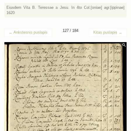
Eiusdem Vita B. Teressae a Jesu. In 4to Col.[oniae] agr.[ippinae]
1620
127 / 184
←
Ankstesnis puslapis
Kitas puslapis
→