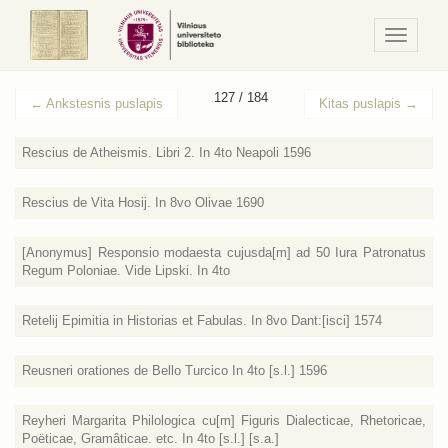
Navigaci
/
Meniu
127 / 184
←
Ankstesnis puslapis
Kitas puslapis
→
Rescius de Atheismis. Libri 2. In 4to Neapoli 1596
Rescius de Vita Hosij. In 8vo Olivae 1690
[Anonymus] Responsio modaesta cujusda[m] ad 50 Iura Patronatus
Regum Poloniae. Vide Lipski. In 4to
Retelij Epimitia in Historias et Fabulas. In 8vo Dant:[isci] 1574
Reusneri orationes de Bello Turcico In 4to [s.l.] 1596
Reyheri Margarita Philologica cu[m] Figuris Dialecticae, Rhetoricae,
Poëticae, Gramâticae. etc. In 4to [s.l.] [s.a.]