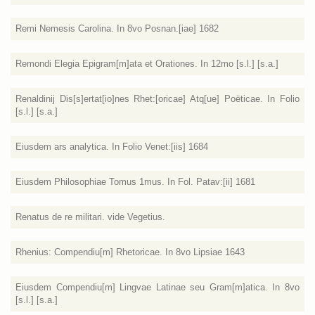
Remi Nemesis Carolina. In 8vo Posnan.[iae] 1682
Remondi Elegia Epigram[m]ata et Orationes. In 12mo [s.l.] [s.a.]
Renaldinij Dis[s]ertat[io]nes Rhet:[oricae] Atq[ue] Poëticae. In Folio
[s.l.] [s.a.]
Eiusdem ars analytica. In Folio Venet:[iis] 1684
Eiusdem Philosophiae Tomus 1mus. In Fol. Patav:[ii] 1681
Renatus de re militari. vide Vegetius.
Rhenius: Compendiu[m] Rhetoricae. In 8vo Lipsiae 1643
Eiusdem Compendiu[m] Lingvae Latinae seu Gram[m]atica. In 8vo
[s.l.] [s.a.]