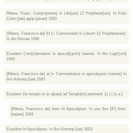
Ribera: Franc: Com[m]entarij in Libr[um] 12 Prophetar[um]. In Folio
Colon:[iae] agrip.[pinae] 1593
[Ribera, Francisco de] Et [= Commentarii in Librum 12 Prophetarum].
In 4to Romae 1590
Eiusdem Com[m]entarius in apocal[ypsin] Ioannis. In 4to Lugd:[uni]
1593
[Ribera, Francisco de] et [= Commentarius in apocalypsin Ioannis] In
8vo Antverp:[iae] 1593
Eiusdem De templo et ijs q[uae] ad Templu[m] pertinent. [s.l.] [s.a.]
[Ribera, Francisco de] Item In Apocalipsin. In uno 8vo [8°] Antv.
[erpiae] 1593
Eiusdem In Apocalipsin. In 8vo Antverp.[iae] 1603