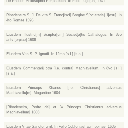
De Rhodes Philosophia Peripatetica. In Folio Lugd[uni] 1671
Ribadeneira S. J. De vita S. Franc[isci] Borgiae S[ocietatis] J[esu]. In
4to Romae 1596
Eiusdem Illustriu[m] Scriptor[um] Societ[a]tis Cathalogus. In 8vo
antv:[erpiae] 1608
Eiusdem Vita S. P. Ignatii. In 12mo [s.l.] [s.a.]
Eiusdem Commentarij ɔtra [i.e. contra] Machiavellum. In 8vo [s.l.]
[s.a.]
Eiusdem Princeps Xtianus [i.e. Christianus] adversus
Machiavellu[m]. Moguntiae 1604
[Ribadeneira, Pedro de] et [= Princeps Christianus adversus
Machiavellum] 1603
Eiusdem Vitae Sanctor[um]. In Folio Col:[oniae] agr.[ippinae] 1635