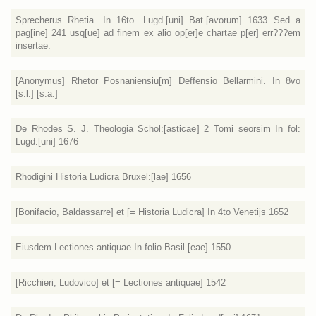
Sprecherus Rhetia. In 16to. Lugd.[uni] Bat.[avorum] 1633 Sed a
pag[ine] 241 usq[ue] ad finem ex alio op[er]e chartae p[er] err???em
insertae.
[Anonymus] Rhetor Posnaniensiu[m] Deffensio Bellarmini. In 8vo
[s.l.] [s.a.]
De Rhodes S. J. Theologia Schol:[asticae] 2 Tomi seorsim In fol:
Lugd.[uni] 1676
Rhodigini Historia Ludicra Bruxel:[lae] 1656
[Bonifacio, Baldassarre] et [= Historia Ludicra] In 4to Venetijs 1652
Eiusdem Lectiones antiquae In folio Basil.[eae] 1550
[Ricchieri, Ludovico] et [= Lectiones antiquae] 1542