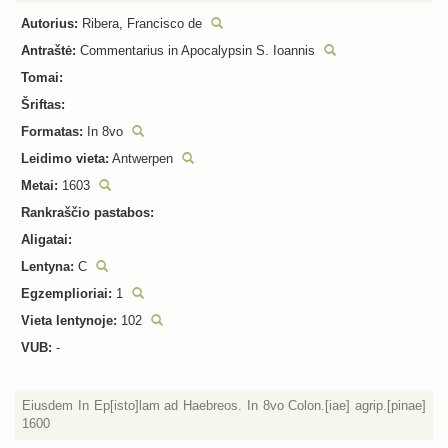
Autorius:
Ribera, Francisco de
Antraštė:
Commentarius in Apocalypsin S. Ioannis
Tomai:
Šriftas:
Formatas:
In 8vo
Leidimo vieta:
Antwerpen
Metai:
1603
Rankraščio pastabos:
Aligatai:
Lentyna:
C
Egzemplioriai:
1
Vieta lentynoje:
102
VUB:
-
Eiusdem In Ep[isto]lam ad Haebreos. In 8vo Colon.[iae] agrip.[pinae]
1600