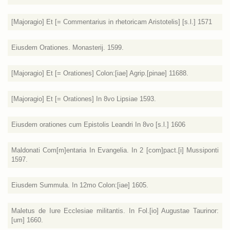
[Majoragio] Et [= Commentarius in rhetoricam Aristotelis] [s.l.] 1571
Eiusdem Orationes. Monasterij. 1599.
[Majoragio] Et [= Orationes] Colon:[iae] Agrip.[pinae] 11688.
[Majoragio] Et [= Orationes] In 8vo Lipsiae 1593.
Eiusdem orationes cum Epistolis Leandri In 8vo [s.l.] 1606
Maldonati Com[m]entaria In Evangelia. In 2 [com]pact.[i] Mussiponti
1597.
Eiusdem Summula. In 12mo Colon:[iae] 1605.
Maletus de Iure Ecclesiae militantis. In Fol.[io] Augustae Taurinor:
[um] 1660.