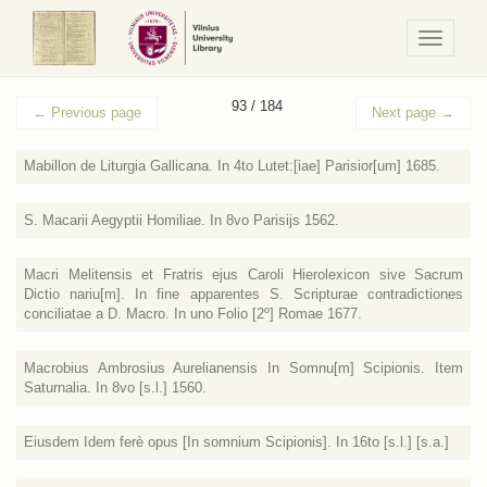
Navigaci
/
Meniu
93 / 184
←
Previous page
Next page
→
Mabillon de Liturgia Gallicana. In 4to Lutet:[iae] Parisior[um] 1685.
S. Macarii Aegyptii Homiliae. In 8vo Parisijs 1562.
Macri Melitensis et Fratris ejus Caroli Hierolexicon sive Sacrum
Dictio nariu[m]. In fine apparentes S. Scripturae contradictiones
conciliatae a D. Macro. In uno Folio [2º] Romae 1677.
Macrobius Ambrosius Aurelianensis In Somnu[m] Scipionis. Item
Saturnalia. In 8vo [s.l.] 1560.
Eiusdem Idem ferè opus [In somnium Scipionis]. In 16to [s.l.] [s.a.]