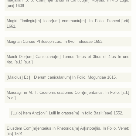
Magaliani S. J. Com[m]entarius in Canticu[m] Moysis. In 4to Lugd:
[uni] 1609.
Magiri Florilegiu[m] locor[um] communiu[m]. In Folio. Francof:[urti]
1661.
Maignan Cursus Philosophicus. In 8vo. Tolossae 1653.
Maioli Dier[um] Caniculariu[m] Tomus 1mus et 3tius et 4tus In uno
4to. [s.l.] [s.a.]
[Maiolus] Et [= Dierum canicularium] In Folio. Moguntiae 1615.
Maioragii in M. T. Ciceronis orationes Com[m]entarius. In Folio. [s.l.]
[s.a.]
[Lulio] Item Ant:[onii] Lulli in oratore[m] In folio Basil:[eae] 1552.
Eiusdem Com[m]entarius in Rhetorica[m] Ar[istote]lis. In Folio. Venet:
[iis] 1591.