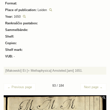
Format:
Place of publication:
Leiden
Year:
1650
Rankraščio pastabos:
Sammelbände:
Shelf:
Copies:
Shelf mark:
VUB:
-
[Makowski] Et [= Methaphysica] Amsteled.[ami] 1651.
93 / 184
←
Previous page
Next page
→