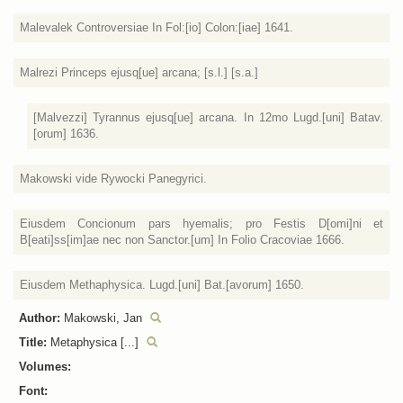
Malevalek Controversiae In Fol:[io] Colon:[iae] 1641.
Malrezi Princeps ejusq[ue] arcana; [s.l.] [s.a.]
[Malvezzi] Tyrannus ejusq[ue] arcana. In 12mo Lugd.[uni] Batav.
[orum] 1636.
Makowski vide Rywocki Panegyrici.
Eiusdem Concionum pars hyemalis; pro Festis D[omi]ni et
B[eati]ss[im]ae nec non Sanctor.[um] In Folio Cracoviae 1666.
Eiusdem Methaphysica. Lugd.[uni] Bat.[avorum] 1650.
Author:
Makowski, Jan
Title:
Metaphysica [...]
Volumes:
Font: