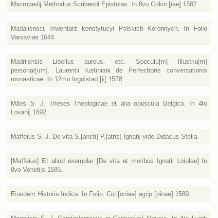
Macropedij Methodus Scribendi Epistolas. In 8vo Colon:[iae] 1582.
Madalisnscij Inwentarz konstytucyi Polskich Koronnych. In Folio
Varsaviae 1644.
Madrilensis Libellus aureus. etc. Speculu[m] Illustriu[m]
personar[um]. Laurentii Iustiniani de Perfectione conversationis
monasticae. In 12mo Ingolstad:[ii] 1578.
Mäes S. J. Theses Theologicae et alia opuscula Belgica. In 4to
Lovanij 1692.
Maffeius S. J. De vita S.[ancti] P.[atris] Ignatij vide Didacus Stella.
[Maffeius] Et aliud exemplar [De vita et moribus Ignatii Loiolae] In
8vo Venetijs 1585.
Eiusdem Historia Indica. In Folio. Col:[oniae] agrip:[pinae] 1589.