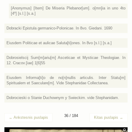
[Anonymus] [Item] De Miseria Plebanor[um]. o[mn]ia in uno 4to
[4º] [s.l.] [s.a.]
Dobracki Epistula germanico-Polonicae. In 8vo. Giedani. 1690
Eiusdem Politicae et aulicae Saluta[ti]ones. In 8vo [s.l.] [s.a.]
Dobrosielscij Sum[m]ariu[m] Asceticae et Mysticae Theologiae. In
12. Cracov.[iae] 1[6]55
Eiusdem Informa[ti]o de no[n]nullis articulis. Inter Statu[m]
Spiritualem et Saeculare[m]. Vide Stephanidae Collectanea.
Dobrocieski o Stanie Duchownym y Swieckim. vide Stephanidam.
36 / 184
←
Ankstesnis puslapis
Kitas puslapis
→