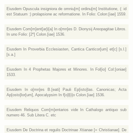
Eiusdem Opuscula insigniora de omniu[m] ordinu[m] Institutione, (: id
est Statuum :) prolapsione ac reformatione. In Folio: Colon:[iae] 1559.
Eiusdem Com[m]ent[ar]i[a] In o[mn]es D. Dionysij Areopagitae Libros.
In uno Folio: [2º] Colon.[iae] 1536.
Eiusdem In Proverbia Ecclesiasten, Cantica Canticor[um] et[c] [s.l.]
[s.a.]
Eiusdem In 4 Prophetas Majores et Minores. In Fol[io] Col:[oniae]
1533.
Eiusdem In o[mn]es B.[eati] Pauli Ep[isto]las. Canonicas; Acta
Ap[osto]lor[um], Apocalypsim In f[o]l[i]o Colon.[iae] 1536.
Eiusdem Reliquos Com[m]entarios vide In Cathalogo antiquo sub
numero 46. Sub Litera C. etc
Eiusdem De Doctrina et regulis Doctrinae Xtianae [= Christianae]. De