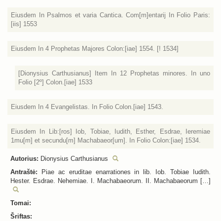
Eiusdem In Psalmos et varia Cantica. Com[m]entarij In Folio Paris:
[iis] 1553
Eiusdem In 4 Prophetas Majores Colon:[iae] 1554. [! 1534]
[Dionysius Carthusianus] Item In 12 Prophetas minores. In uno
Folio [2º] Colon.[iae] 1533
Eiusdem In 4 Evangelistas. In Folio Colon.[iae] 1543.
Eiusdem In Lib:[ros] Iob, Tobiae, Iudith, Esther, Esdrae, Ieremiae
1mu[m] et secundu[m] Machabaeor[um]. In Folio Colon:[iae] 1534.
Autorius:
Dionysius Carthusianus
Antraštė:
Piae ac eruditae enarrationes in lib. Iob. Tobiae Iudith.
Hester. Esdrae. Nehemiae. I. Machabaeorum. II. Machabaeorum […]
Tomai:
Šriftas: