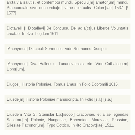
arcta via salutis, et contemptu mundi. Speculu[m] amator[um] mundi.
Praecordiale sive conpendiu[m] vitae spiritualis. Colon.[iae] 1537. [!
1577]
Diotavelli [! Diotallevi] De Concursu Dei ad a[ct]us Liberos Voluntatis
creatae. In 8vo. Lugduni 1611.
[Anonymus] Discipuli Sermones. vide Sermones Discipuli.
[Anonymus] Diva Hallensis, Tunanoviensis. etc. Vide Cathalogu[m]
Libror[um].
Długosij Historia Poloniae. Tomus 1mus In Folio Dobromili 1615.
Eiusde[m] Historia Poloniae manuscripta. In Folio [s.l.] [s.a.]
Eiusdem Vita S. Stanislai Ep:[iscopi] Cracoviae, et aliae legendae
Sanctoru[m] Polonie, Hungariae, Bohemiae, Moraviae, Prussiae,
Silesiae Patronor[um]. Typo Gottico. In 4to Cracov:[iae] 1511.