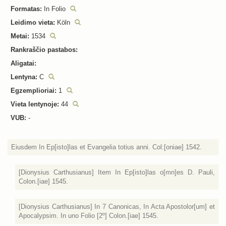
Formatas:
In Folio
Leidimo vieta:
Köln
Metai:
1534
Rankraščio pastabos:
Aligatai:
Lentyna:
C
Egzemplioriai:
1
Vieta lentynoje:
44
VUB:
-
Eiusdem In Ep[isto]las et Evangelia totius anni. Col:[oniae] 1542.
[Dionysius Carthusianus] Item In Ep[isto]las o[mn]es D. Pauli,
Colon.[iae] 1545.
[Dionysius Carthusianus] In 7 Canonicas, In Acta Apostolor[um] et
Apocalypsim. In uno Folio [2º] Colon.[iae] 1545.