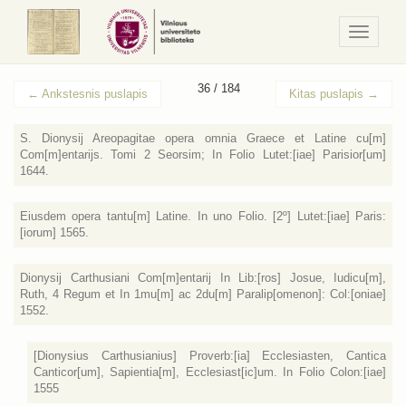
Navigaci
/
Meniu
36 / 184
←
Ankstesnis puslapis
Kitas puslapis
→
S. Dionysij Areopagitae opera omnia Graece et Latine cu[m]
Com[m]entarijs. Tomi 2 Seorsim; In Folio Lutet:[iae] Parisior[um]
1644.
Eiusdem opera tantu[m] Latine. In uno Folio. [2º] Lutet:[iae] Paris:
[iorum] 1565.
Dionysij Carthusiani Com[m]entarij In Lib:[ros] Josue, Iudicu[m],
Ruth, 4 Regum et In 1mu[m] ac 2du[m] Paralip[omenon]: Col:[oniae]
1552.
[Dionysius Carthusianius] Proverb:[ia] Ecclesiasten, Cantica
Canticor[um], Sapientia[m], Ecclesiast[ic]um. In Folio Colon:[iae]
1555