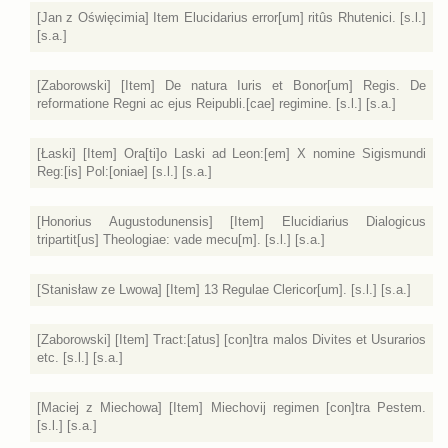
[Jan z Oświęcimia] Item Elucidarius error[um] ritûs Rhutenici. [s.l.]
[s.a.]
[Zaborowski] [Item] De natura Iuris et Bonor[um] Regis. De
reformatione Regni ac ejus Reipubli.[cae] regimine. [s.l.] [s.a.]
[Łaski] [Item] Ora[ti]o Laski ad Leon:[em] X nomine Sigismundi
Reg:[is] Pol:[oniae] [s.l.] [s.a.]
[Honorius Augustodunensis] [Item] Elucidiarius Dialogicus
tripartit[us] Theologiae: vade mecu[m]. [s.l.] [s.a.]
[Stanisław ze Lwowa] [Item] 13 Regulae Clericor[um]. [s.l.] [s.a.]
[Zaborowski] [Item] Tract:[atus] [con]tra malos Divites et Usurarios
etc. [s.l.] [s.a.]
[Maciej z Miechowa] [Item] Miechovij regimen [con]tra Pestem.
[s.l.] [s.a.]